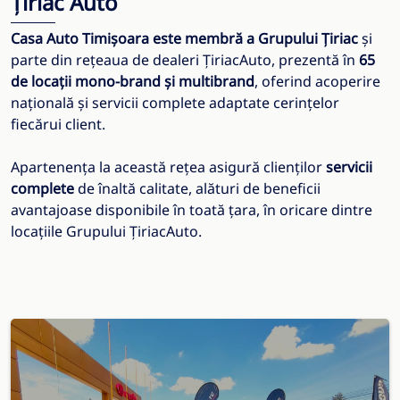
Țiriac Auto
Casa Auto Timișoara este membră a Grupului Țiriac
și
parte din rețeaua de dealeri ȚiriacAuto, prezentă în
65
de locații mono-brand și multibrand
, oferind acoperire
națională și servicii complete adaptate cerințelor
fiecărui client.
Apartenența la această rețea asigură clienților
servicii
complete
de înaltă calitate, alături de beneficii
avantajoase disponibile în toată țara, în oricare dintre
locațiile Grupului ȚiriacAuto.