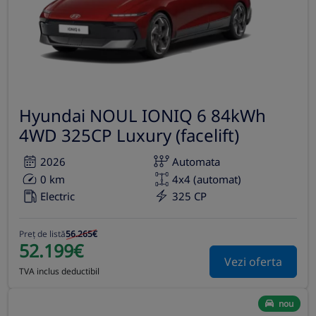
Hyundai NOUL IONIQ 6 84kWh
4WD 325CP Luxury (facelift)
2026
Automata
0 km
4x4 (automat)
Electric
325 CP
Preț de listă
56.265€
52.199€
Vezi oferta
TVA inclus deductibil
nou