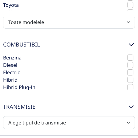
Benzina
150 CP
Toyota
Volkswagen
Volvo
Preț de listă
30.129€
24.793€
Vezi oferta
TVA inclus deductibil
COMBUSTIBIL
nou
Benzina
Diesel
Electric
Hibrid
Hibrid Plug-In
TRANSMISIE
Hyundai New Kona 1.6T-GDi 150CP