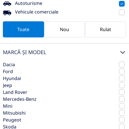
Autoturisme
Vezi oferta
TVA inclus deductibil
Vehicule comerciale
nou
Toate
Nou
Rulat
MARCĂ ȘI MODEL
Dacia
Ford
Hyundai
Jeep
Land Rover
Hyundai New Kona 1.6T-GDi 150CP
Mercedes-Benz
Mini
2WD PREMIUM+ N Line
Mitsubishi
2026
Manuala
Peugeot
0 km
Fata
Skoda