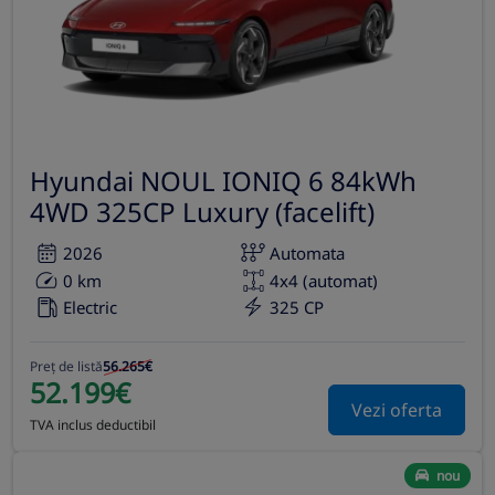
Hyundai NOUL IONIQ 6 84kWh
4WD 325CP Luxury (facelift)
2026
Automata
0 km
4x4 (automat)
Electric
325 CP
Preț de listă
56.265€
52.199€
Vezi oferta
TVA inclus deductibil
nou