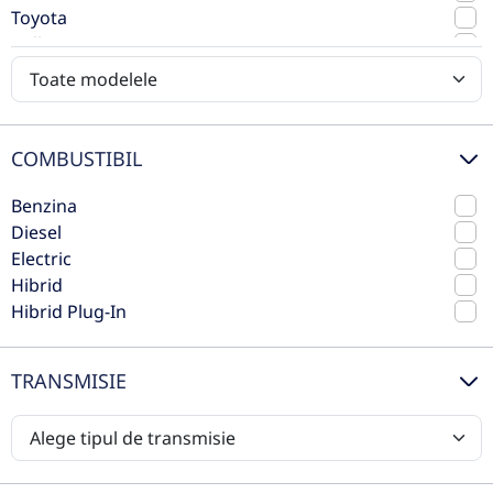
Benzina
150 CP
Toyota
Volkswagen
Volvo
Preț de listă
30.129€
24.793€
Vezi oferta
TVA inclus deductibil
COMBUSTIBIL
nou
Benzina
Diesel
Electric
Hibrid
Hibrid Plug-In
TRANSMISIE
Hyundai New Kona 1.6T-GDi 150CP