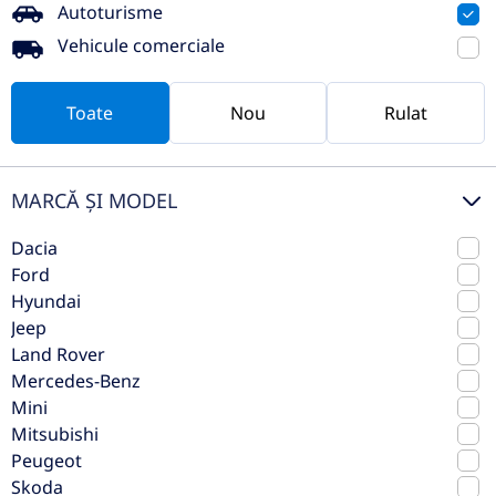
Autoturisme
Vezi oferta
TVA inclus deductibil
Vehicule comerciale
nou
Toate
Nou
Rulat
MARCĂ ȘI MODEL
Dacia
Ford
Hyundai
Jeep
Land Rover
Hyundai New Kona 1.6T-GDi 150CP
Mercedes-Benz
Mini
2WD PREMIUM+ N Line
Mitsubishi
2026
Manuala
Peugeot
0 km
Fata
Skoda