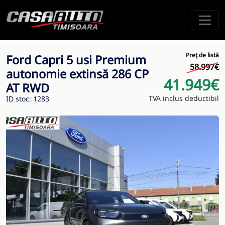
Preț de listă
Ford Capri 5 usi Premium
58.997€
autonomie extinsă 286 CP
41.949€
AT RWD
TVA inclus deductibil
ID stoc: 1283