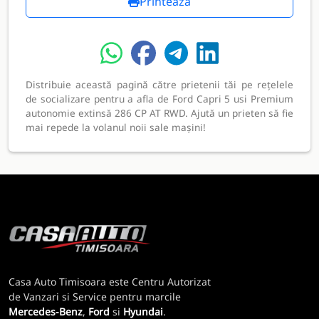
Printează
Distribuie această pagină către prietenii tăi pe rețelele
de socializare pentru a afla de Ford Capri 5 usi Premium
autonomie extinsă 286 CP AT RWD. Ajută un prieten să fie
mai repede la volanul noii sale mașini!
Casa Auto Timisoara este Centru Autorizat
de Vanzari si Service pentru marcile
Mercedes-Benz
,
Ford
si
Hyundai
.