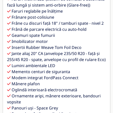
fază lungă și sistem anti-orbire (Glare-free))
Faruri reglabile pe înălțime
Frânare post-colisiune
Frâne cu discuri față 18" / tamburi spate - nivel 2
Frână de parcare electrică cu auto-hold
Geamuri spate fumurii
Imobilizator motor
Insertii Rubber Weave Tom Foil Deco
Jante aliaj 20" CA (anvelope 235/50 R20 - față și
255/45 R20 - spate, anvelope cu profil de rulare Eco)
Lumini ambientale LED
Memento centuri de siguranta
Modem integrat FordPass Connect
Mânere plafon
Oglindă interioară electrocromată
Ornamente aripi, mânere exterioare, bandouri
vopsite
Panouri uși - Space Grey