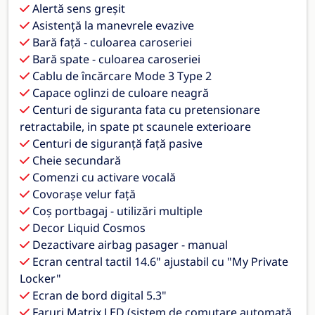
Alertă sens greșit
Asistență la manevrele evazive
Bară față - culoarea caroseriei
Bară spate - culoarea caroseriei
Cablu de încărcare Mode 3 Type 2
Capace oglinzi de culoare neagră
Centuri de siguranta fata cu pretensionare
retractabile, in spate pt scaunele exterioare
Centuri de siguranță față pasive
Cheie secundară
Comenzi cu activare vocală
Covorașe velur față
Coș portbagaj - utilizări multiple
Decor Liquid Cosmos
Dezactivare airbag pasager - manual
Ecran central tactil 14.6" ajustabil cu "My Private
Locker"
Ecran de bord digital 5.3"
Faruri Matrix LED (sistem de comutare automată