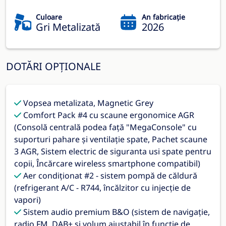
Culoare
An fabricație
Gri Metalizată
2026
DOTĂRI OPȚIONALE
Vopsea metalizata, Magnetic Grey
Comfort Pack #4 cu scaune ergonomice AGR
(Consolă centrală podea față "MegaConsole" cu
suporturi pahare și ventilație spate, Pachet scaune
3 AGR, Sistem electric de siguranta usi spate pentru
copii, Încărcare wireless smartphone compatibil)
Aer condiționat #2 - sistem pompă de căldură
(refrigerant A/C - R744, încălzitor cu injecție de
vapori)
Sistem audio premium B&O (sistem de navigație,
radio FM, DAB+ și volum ajustabil în funcție de