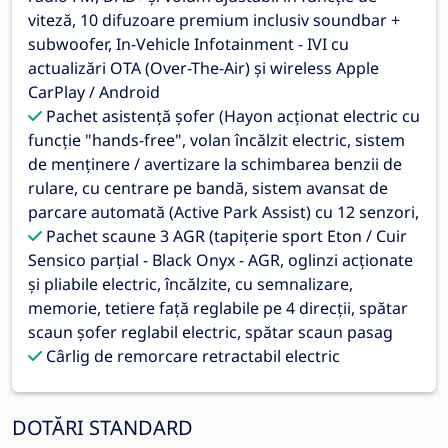
viteză, 10 difuzoare premium inclusiv soundbar +
subwoofer, In-Vehicle Infotainment - IVI cu
actualizări OTA (Over-The-Air) și wireless Apple
CarPlay / Android
Pachet asistență șofer (Hayon acționat electric cu
funcție "hands-free", volan încălzit electric, sistem
de menținere / avertizare la schimbarea benzii de
rulare, cu centrare pe bandă, sistem avansat de
parcare automată (Active Park Assist) cu 12 senzori,
Pachet scaune 3 AGR (tapițerie sport Eton / Cuir
Sensico parțial - Black Onyx - AGR, oglinzi acționate
și pliabile electric, încălzite, cu semnalizare,
memorie, tetiere față reglabile pe 4 direcții, spătar
scaun șofer reglabil electric, spătar scaun pasag
Cârlig de remorcare retractabil electric
DOTĂRI STANDARD