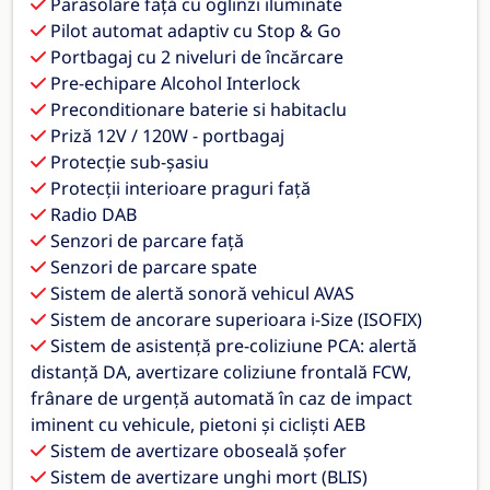
Parasolare față cu oglinzi iluminate
Pilot automat adaptiv cu Stop & Go
Portbagaj cu 2 niveluri de încărcare
Pre-echipare Alcohol Interlock
Preconditionare baterie si habitaclu
Priză 12V / 120W - portbagaj
Protecție sub-șasiu
Protecții interioare praguri față
Radio DAB
Senzori de parcare față
Senzori de parcare spate
Sistem de alertă sonoră vehicul AVAS
Sistem de ancorare superioara i-Size (ISOFIX)
Sistem de asistență pre-coliziune PCA: alertă
distanță DA, avertizare coliziune frontală FCW,
frânare de urgență automată în caz de impact
iminent cu vehicule, pietoni și cicliști AEB
Sistem de avertizare oboseală șofer
Sistem de avertizare unghi mort (BLIS)