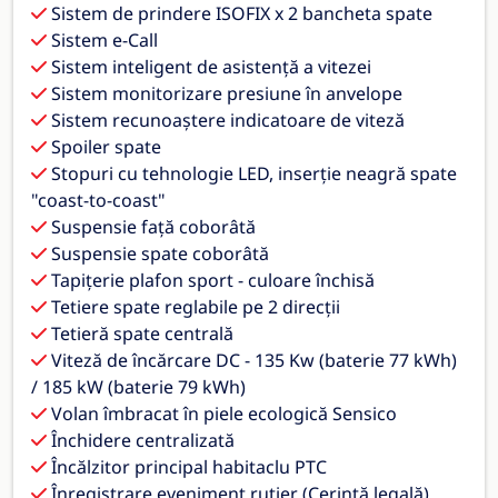
Sistem de prindere ISOFIX x 2 bancheta spate
Sistem e-Call
Sistem inteligent de asistență a vitezei
Sistem monitorizare presiune în anvelope
Sistem recunoaștere indicatoare de viteză
Spoiler spate
Stopuri cu tehnologie LED, inserție neagră spate
"coast-to-coast"
Suspensie față coborâtă
Suspensie spate coborâtă
Tapițerie plafon sport - culoare închisă
Tetiere spate reglabile pe 2 direcții
Tetieră spate centrală
Viteză de încărcare DC - 135 Kw (baterie 77 kWh)
/ 185 kW (baterie 79 kWh)
Volan îmbracat în piele ecologică Sensico
Închidere centralizată
Încălzitor principal habitaclu PTC
Înregistrare eveniment rutier (Cerință legală)