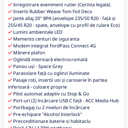
Inregistrare eveniment rutier (Cerinta legala)
Insertii Rubber Weave Tom Foil Deco
Jante aliaj 20" BPA (anvelope 235/50 R20 - față și
255/45 R20 - spate, anvelope cu profil de rulare Eco)
Lumini ambientale LED
Memento centuri de siguranta
Modem integrat FordPass Connect 4G
Mânere plafon
Oglindă interioară electrocromată
Panou uși - Space Grey
Parasolare față cu oglinzi iluminate
Pasaje roți, inserții usi și caroserie în partea
inferioară - culoare proprie
Pilot automat adaptiv cu Stop & Go
Port-uri (2) încărcare USB C față - ACC Media Hub
Portbagaj cu 2 niveluri de încărcare
Pre-echipare "Alcohol Interlock"
Preconditionare baterie si habitaclu
Priză 12V / 120W portbagaj