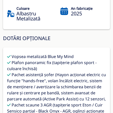
Culoare
An fabricație
Albastru
2025
Metalizată
DOTĂRI OPȚIONALE
Vopsea metalizată Blue My Mind
Plafon panoramic fix (tapițerie plafon sport -
culoare închisă)
Pachet asistență șofer (Hayon acționat electric cu
funcție "hands-free", volan încălzit electric, sistem
de menținere / avertizare la schimbarea benzii de
rulare și centrare pe bandă, sistem avansat de
parcare automată (Active Park Assist) cu 12 senzori,
Pachet scaune 3 AGR (tapițerie sport Eton / Cuir
Sensico parțial - Black Onyx - AGR, oglinzi acționate