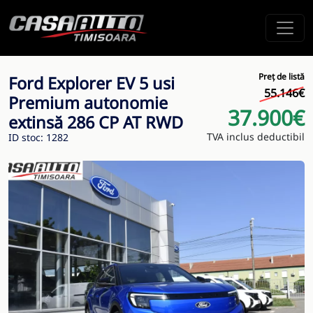
Preț de listă
Ford Explorer EV 5 usi
55.146€
Premium autonomie
37.900€
extinsă 286 CP AT RWD
TVA inclus deductibil
ID stoc: 1282