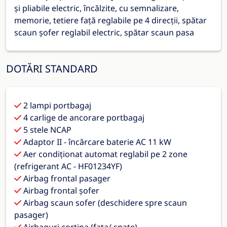
și pliabile electric, încălzite, cu semnalizare,
memorie, tetiere față reglabile pe 4 direcții, spătar
scaun șofer reglabil electric, spătar scaun pasa
DOTĂRI STANDARD
2 lampi portbagaj
4 carlige de ancorare portbagaj
5 stele NCAP
Adaptor II - încărcare baterie AC 11 kW
Aer condiționat automat reglabil pe 2 zone
(refrigerant AC - HF01234YF)
Airbag frontal pasager
Airbag frontal șofer
Airbag scaun sofer (deschidere spre scaun
pasager)
Airbaguri cortina (fata/ spate)