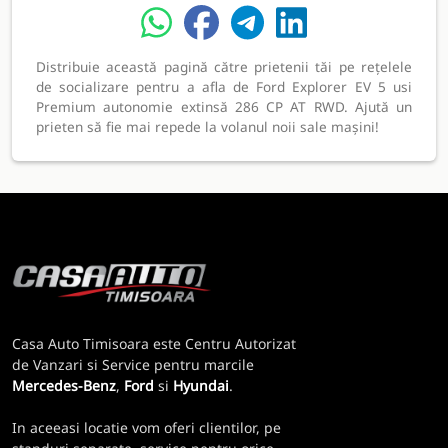
Distribuie această pagină către prietenii tăi pe rețelele
de socializare pentru a afla de Ford Explorer EV 5 usi
Premium autonomie extinsă 286 CP AT RWD. Ajută un
prieten să fie mai repede la volanul noii sale mașini!
Casa Auto Timisoara este Centru Autorizat
de Vanzari si Service pentru marcile
Mercedes-Benz
,
Ford
si
Hyundai
.
In aceeasi locatie vom oferi clientilor, pe