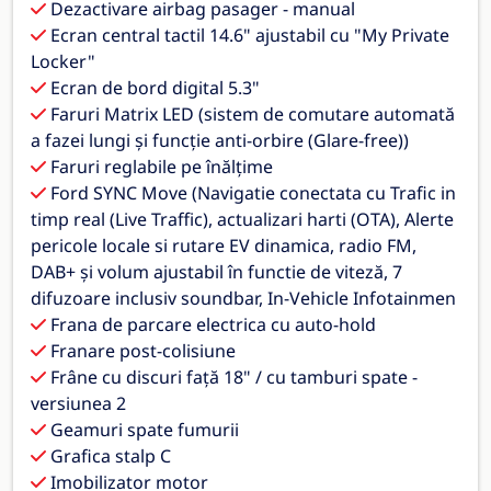
Dezactivare airbag pasager - manual
Ecran central tactil 14.6" ajustabil cu "My Private
Locker"
Ecran de bord digital 5.3"
Faruri Matrix LED (sistem de comutare automată
a fazei lungi și funcție anti-orbire (Glare-free))
Faruri reglabile pe înălțime
Ford SYNC Move (Navigatie conectata cu Trafic in
timp real (Live Traffic), actualizari harti (OTA), Alerte
pericole locale si rutare EV dinamica, radio FM,
DAB+ și volum ajustabil în functie de viteză, 7
difuzoare inclusiv soundbar, In-Vehicle Infotainmen
Frana de parcare electrica cu auto-hold
Franare post-colisiune
Frâne cu discuri față 18" / cu tamburi spate -
versiunea 2
Geamuri spate fumurii
Grafica stalp C
Imobilizator motor