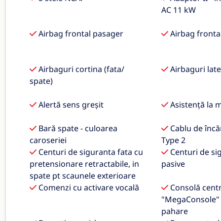
AC 11 kW
Airbag frontal pasager
Airbag fronta
Airbaguri cortina (fata/
Airbaguri late
spate)
Alertă sens greșit
Asistență la 
Bară spate - culoarea
Cablu de încă
caroseriei
Type 2
Centuri de siguranta fata cu
Centuri de si
pretensionare retractabile, in
pasive
spate pt scaunele exterioare
Comenzi cu activare vocală
Consolă centr
"MegaConsole" 
pahare