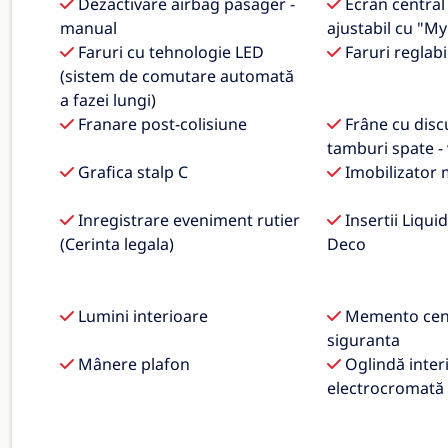
Dezactivare airbag pasager -
Ecran central 
manual
ajustabil cu "My
Faruri cu tehnologie LED
Faruri reglabi
(sistem de comutare automată
a fazei lungi)
Franare post-colisiune
Frâne cu discu
tamburi spate -
Grafica stalp C
Imobilizator 
Inregistrare eveniment rutier
Insertii Liqui
(Cerinta legala)
Deco
Lumini interioare
Memento cent
siguranta
Mânere plafon
Oglindă inter
electrocromată