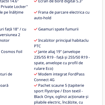
tactil 14.6"
Ecran de bord digital 5.3"
 Private Locker"
le pe înălțime
Frana de parcare electrica cu
auto-hold
ri față 18" / cu
Geamuri spate fumurii
 versiunea 2
motor
Incalzitor principal habitaclu
PTC
d Cosmos Foil
Jante aliaj 19" (anvelope
235/55 R19 - față și 255/50 R19 -
spate, anvelope cu profil de
rulare Eco)
uri de
Modem integrat FordPass
Connect 4G
ioară
Pachet scaune 5 (tapiterie
sport Flystripe / Eton textil -
Black Onyx, oglinzi acționate și
pliabile electric, încălzite, cu