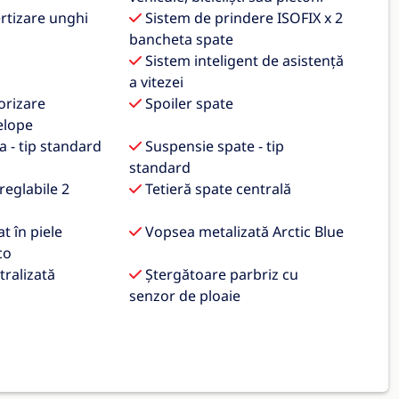
rtizare unghi
Sistem de prindere ISOFIX x 2
bancheta spate
Sistem inteligent de asistență
a vitezei
orizare
Spoiler spate
elope
 - tip standard
Suspensie spate - tip
standard
reglabile 2
Tetieră spate centrală
t în piele
Vopsea metalizată Arctic Blue
co
tralizată
Ștergătoare parbriz cu
senzor de ploaie