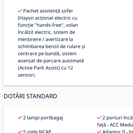
Pachet asistență șofer
(Hayon acționat electric cu
funcție "hands-free", volan
încălzit electric, sistem de
menținere / avertizare la
schimbarea benzii de rulare și
centrare pe bandă, sistem
avansat de parcare automată
(Active Park Assist) cu 12
senzori,
DOTĂRI STANDARD
2 lampi portbagaj
2 porturi înc
față - ACC Medi
5 stele NCAP
Adaptor II - î