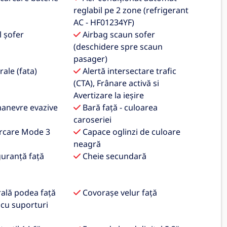
reglabil pe 2 zone (refrigerant
AC - HF01234YF)
l șofer
Airbag scaun sofer
(deschidere spre scaun
pasager)
rale (fata)
Alertă intersectare trafic
(CTA), Frânare activă si
Avertizare la ieșire
manevre evazive
Bară față - culoarea
caroseriei
rcare Mode 3
Capace oglinzi de culoare
neagră
guranță față
Cheie secundară
ală podea față
Covorașe velur față
cu suporturi