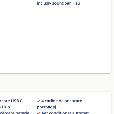
inclusiv soundbar + su
ărcare USB C
4 carlige de ancorare
a Hub
portbagaj
ncărcare baterie
Aer condiționat automat