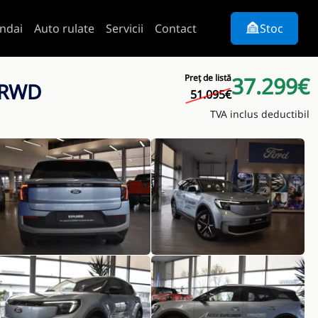
ndai
Auto rulate
Servicii
Contact
Stoc
Preț de listă
37.299€
T RWD
51.095€
TVA inclus deductibil