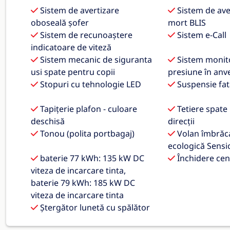
Sistem de avertizare
Sistem de ave
oboseală șofer
mort BLIS
Sistem de recunoaștere
Sistem e-Call
indicatoare de viteză
Sistem mecanic de siguranta
Sistem monit
usi spate pentru copii
presiune în anv
Stopuri cu tehnologie LED
Suspensie fata
Tapițerie plafon - culoare
Tetiere spate 
deschisă
direcții
Tonou (polita portbagaj)
Volan îmbrăca
ecologică Sensi
baterie 77 kWh: 135 kW DC
Închidere cen
viteza de incarcare tinta,
baterie 79 kWh: 185 kW DC
viteza de incarcare tinta
Ștergător lunetă cu spălător