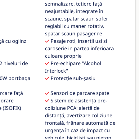
semnalizare, tetiere față
neajustabile, integrate în
scaune, spatar scaun sofer
reglabil cu maner rotativ,
spatar scaun pasager re
ă cu oglinzi
Pasaje roti, insertii usi si
caroserie in partea inferioara -
culoare proprie
 niveluri de
Pre-echipare "Alcohol
Interlock"
20W portbagaj
Protecție sub-șasiu
rcare față
Senzori de parcare spate
corare
Sistem de asistență pre-
e (ISOFIX)
coliziune PCA: alertă de
distanță, avertizare coliziune
frontală, frânare automată de
urgență în caz de impact cu
vehicule, bicicliști sau pietoni