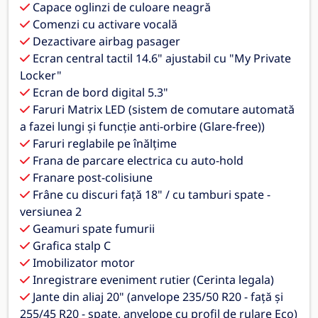
Capace oglinzi de culoare neagră
Comenzi cu activare vocală
Dezactivare airbag pasager
Ecran central tactil 14.6" ajustabil cu "My Private
Locker"
Ecran de bord digital 5.3"
Faruri Matrix LED (sistem de comutare automată
a fazei lungi și funcție anti-orbire (Glare-free))
Faruri reglabile pe înălțime
Frana de parcare electrica cu auto-hold
Franare post-colisiune
Frâne cu discuri față 18" / cu tamburi spate -
versiunea 2
Geamuri spate fumurii
Grafica stalp C
Imobilizator motor
Inregistrare eveniment rutier (Cerinta legala)
Jante din aliaj 20" (anvelope 235/50 R20 - față și
255/45 R20 - spate, anvelope cu profil de rulare Eco)