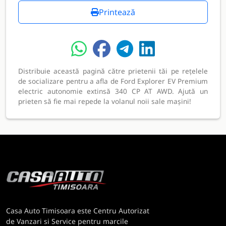
Printează
Distribuie această pagină către prietenii tăi pe rețelele
de socializare pentru a afla de Ford Explorer EV Premium
electric autonomie extinsă 340 CP AT AWD. Ajută un
prieten să fie mai repede la volanul noii sale mașini!
Casa Auto Timisoara este Centru Autorizat
de Vanzari si Service pentru marcile