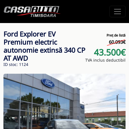
Ford Explorer EV
Preț de listă
Premium electric
60.093€
autonomie extinsă 340 CP
43.500€
AT AWD
TVA inclus deductibil
ID stoc: 1124