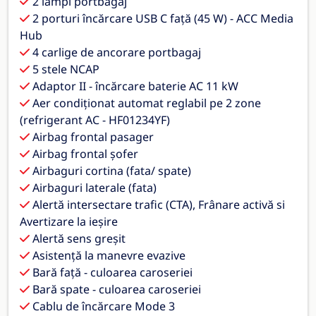
2 lampi portbagaj
2 porturi încărcare USB C față (45 W) - ACC Media
Hub
4 carlige de ancorare portbagaj
5 stele NCAP
Adaptor II - încărcare baterie AC 11 kW
Aer condiționat automat reglabil pe 2 zone
(refrigerant AC - HF01234YF)
Airbag frontal pasager
Airbag frontal șofer
Airbaguri cortina (fata/ spate)
Airbaguri laterale (fata)
Alertă intersectare trafic (CTA), Frânare activă si
Avertizare la ieșire
Alertă sens greșit
Asistență la manevre evazive
Bară față - culoarea caroseriei
Bară spate - culoarea caroseriei
Cablu de încărcare Mode 3