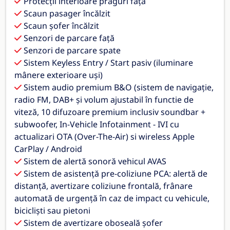
Protecții interioare praguri față
Scaun pasager încălzit
Scaun șofer încălzit
Senzori de parcare față
Senzori de parcare spate
Sistem Keyless Entry / Start pasiv (iluminare
mânere exterioare uși)
Sistem audio premium B&O (sistem de navigație,
radio FM, DAB+ și volum ajustabil în functie de
viteză, 10 difuzoare premium inclusiv soundbar +
subwoofer, In-Vehicle Infotainment - IVI cu
actualizari OTA (Over-The-Air) si wireless Apple
CarPlay / Android
Sistem de alertă sonoră vehicul AVAS
Sistem de asistență pre-coliziune PCA: alertă de
distanță, avertizare coliziune frontală, frânare
automată de urgență în caz de impact cu vehicule,
bicicliști sau pietoni
Sistem de avertizare oboseală șofer