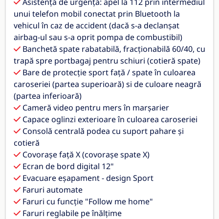
Asistență de urgență: apel la 112 prin intermediul
unui telefon mobil conectat prin Bluetooth la
vehicul în caz de accident (dacă s-a declanșat
airbag-ul sau s-a oprit pompa de combustibil)
Banchetă spate rabatabilă, fracționabilă 60/40, cu
trapă spre portbagaj pentru schiuri (cotieră spate)
Bare de protecție sport față / spate în culoarea
caroseriei (partea superioară) si de culoare neagră
(partea inferioară)
Cameră video pentru mers în marșarier
Capace oglinzi exterioare în culoarea caroseriei
Consolă centrală podea cu suport pahare și
cotieră
Covorașe față X (covorașe spate X)
Ecran de bord digital 12"
Evacuare eșapament - design Sport
Faruri automate
Faruri cu funcție "Follow me home"
Faruri reglabile pe înălțime