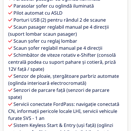
Parasolar șofer cu oglindă iluminată
Pilot automat cu ASLD
Porturi USB (2) pentru rândul 2 de scaune
Scaun pasager reglabil manual pe 4 direcții
(suport lombar scaun pasager)
Scaun șofer cu reglaj lombar
Scaun șofer reglabil manual pe 4 direcții
Schimbător de viteze rotativ e-Shifter (consolă
centrală podea cu suport pahare și cotieră, priză
12V față / spate)
Senzor de ploaie, ștergătoare parbriz automate
(oglinda interioară electrocromată)
Senzori de parcare față (senzori de parcare
spate)
Servicii conectate FordPass: navigație conectată
CN, informații pericole locale LHI, servicii vehicule
furate SVS - 1 an
Sistem Keyless Start & Entry (uși față) (oglinzi