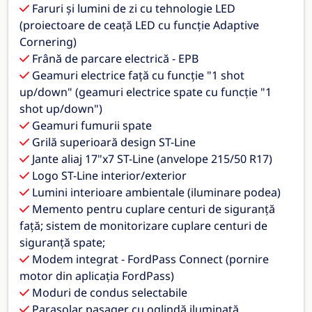
Faruri și lumini de zi cu tehnologie LED
(proiectoare de ceață LED cu funcție Adaptive
Cornering)
Frână de parcare electrică - EPB
Geamuri electrice față cu funcție "1 shot
up/down" (geamuri electrice spate cu funcție "1
shot up/down")
Geamuri fumurii spate
Grilă superioară design ST-Line
Jante aliaj 17"x7 ST-Line (anvelope 215/50 R17)
Logo ST-Line interior/exterior
Lumini interioare ambientale (iluminare podea)
Memento pentru cuplare centuri de siguranță
față; sistem de monitorizare cuplare centuri de
siguranță spate;
Modem integrat - FordPass Connect (pornire
motor din aplicația FordPass)
Moduri de condus selectabile
Parasolar pasager cu oglindă iluminată