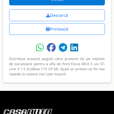
Descarcă
Printează
Distribuie această pagină către prietenii tăi pe rețelele
de socializare pentru a afla de Ford Focus MCA 5 usi ST-
Line X 1.5 EcoBlue 115 CP A8. Ajută un prieten să fie mai
repede la volanul noii sale mașini!