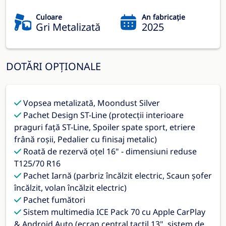
Culoare
An fabricație
Gri Metalizată
2025
DOTĂRI OPȚIONALE
Vopsea metalizată, Moondust Silver
Pachet Design ST-Line (protecții interioare
praguri față ST-Line, Spoiler spate sport, etriere
frână roșii, Pedalier cu finisaj metalic)
Roată de rezervă oțel 16" - dimensiuni reduse
T125/70 R16
Pachet Iarnă (parbriz încălzit electric, Scaun șofer
încălzit, volan încălzit electric)
Pachet fumători
Sistem multimedia ICE Pack 70 cu Apple CarPlay
& Android Auto (ecran central tactil 13", sistem de