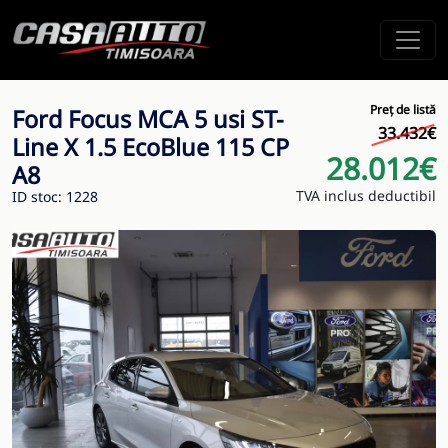
Preț de listă
Ford Focus MCA 5 usi ST-
33.432€
Line X 1.5 EcoBlue 115 CP
28.012€
A8
TVA inclus deductibil
ID stoc: 1228