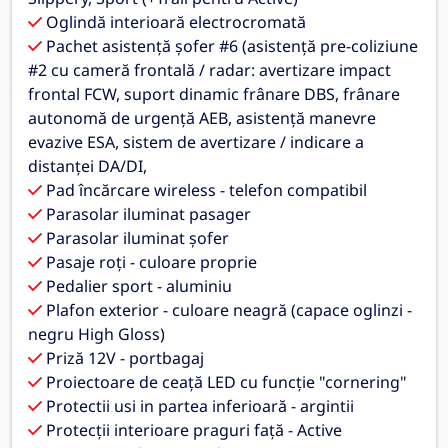
Oglindă interioară electrocromată
Pachet asistență șofer #6 (asistență pre-coliziune
#2 cu cameră frontală / radar: avertizare impact
frontal FCW, suport dinamic frânare DBS, frânare
autonomă de urgență AEB, asistență manevre
evazive ESA, sistem de avertizare / indicare a
distanței DA/DI,
Pad încărcare wireless - telefon compatibil
Parasolar iluminat pasager
Parasolar iluminat șofer
Pasaje roți - culoare proprie
Pedalier sport - aluminiu
Plafon exterior - culoare neagră (capace oglinzi -
negru High Gloss)
Priză 12V - portbagaj
Proiectoare de ceață LED cu funcție "cornering"
Protectii usi in partea inferioară - argintii
Protecții interioare praguri față - Active