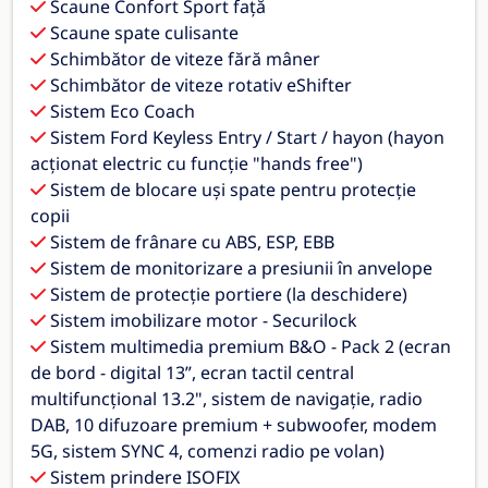
Scaune Confort Sport față
Scaune spate culisante
Schimbător de viteze fără mâner
Schimbător de viteze rotativ eShifter
Sistem Eco Coach
Sistem Ford Keyless Entry / Start / hayon (hayon
acționat electric cu funcție "hands free")
Sistem de blocare uși spate pentru protecție
copii
Sistem de frânare cu ABS, ESP, EBB
Sistem de monitorizare a presiunii în anvelope
Sistem de protecție portiere (la deschidere)
Sistem imobilizare motor - Securilock
Sistem multimedia premium B&O - Pack 2 (ecran
de bord - digital 13”, ecran tactil central
multifuncțional 13.2", sistem de navigație, radio
DAB, 10 difuzoare premium + subwoofer, modem
5G, sistem SYNC 4, comenzi radio pe volan)
Sistem prindere ISOFIX