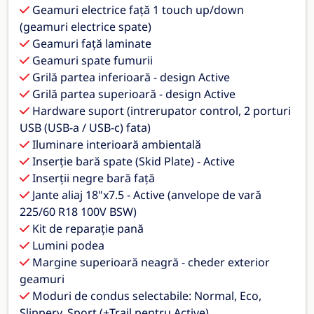
Geamuri electrice față 1 touch up/down
(geamuri electrice spate)
Geamuri față laminate
Geamuri spate fumurii
Grilă partea inferioară - design Active
Grilă partea superioară - design Active
Hardware suport (intrerupator control, 2 porturi
USB (USB-a / USB-c) fata)
Iluminare interioară ambientală
Inserție bară spate (Skid Plate) - Active
Inserții negre bară față
Jante aliaj 18"x7.5 - Active (anvelope de vară
225/60 R18 100V BSW)
Kit de reparație pană
Lumini podea
Margine superioară neagră - cheder exterior
geamuri
Moduri de condus selectabile: Normal, Eco,
Slippery, Sport (+Trail pentru Active)