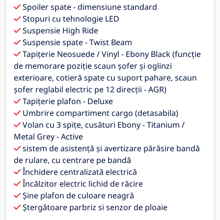
Spoiler spate - dimensiune standard
Stopuri cu tehnologie LED
Suspensie High Ride
Suspensie spate - Twist Beam
Tapițerie Neosuede / Vinyl - Ebony Black (funcție
de memorare poziție scaun șofer și oglinzi
exterioare, cotieră spate cu suport pahare, scaun
șofer reglabil electric pe 12 direcții - AGR)
Tapițerie plafon - Deluxe
Umbrire compartiment cargo (detasabila)
Volan cu 3 spițe, cusături Ebony - Titanium /
Metal Grey - Active
sistem de asistență și avertizare părăsire bandă
de rulare, cu centrare pe bandă
Închidere centralizată electrică
Încălzitor electric lichid de răcire
Șine plafon de culoare neagră
Ștergătoare parbriz si senzor de ploaie