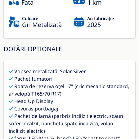
Fata
1 km
Culoare
An fabricație
Gri Metalizată
2025
DOTĂRI OPȚIONALE
Vopsea metalizată, Solar Silver
Pachet fumatori
Roată de rezervă oțel 17" (cric mecanic standard,
anvelopă T165/70 R17)
Head Up Display
Covoraș portbagaj
Pachet de iarnă (parbriz încălzit electric, scaun
șofer încălzit, banchetă spate încălzită, volan
încălzit electric)
faruri LED Matrix, bandă LED "coast to coast",