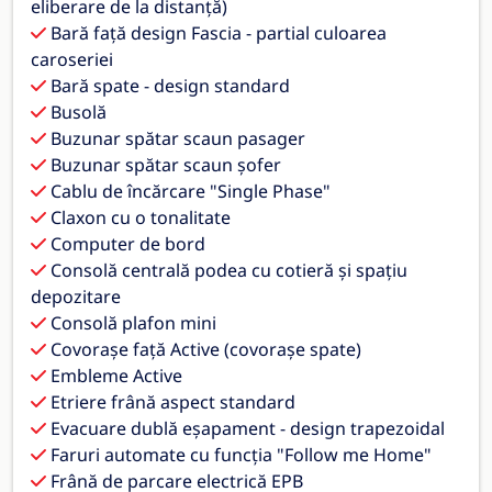
eliberare de la distanță)
Bară față design Fascia - partial culoarea
caroseriei
Bară spate - design standard
Busolă
Buzunar spătar scaun pasager
Buzunar spătar scaun șofer
Cablu de încărcare "Single Phase"
Claxon cu o tonalitate
Computer de bord
Consolă centrală podea cu cotieră și spațiu
depozitare
Consolă plafon mini
Covorașe față Active (covorașe spate)
Embleme Active
Etriere frână aspect standard
Evacuare dublă eșapament - design trapezoidal
Faruri automate cu funcția "Follow me Home"
Frână de parcare electrică EPB