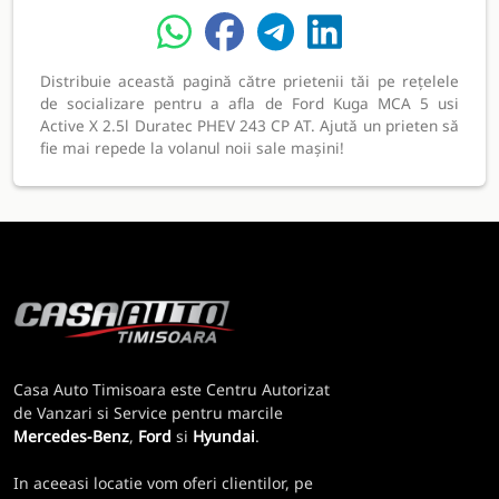
Distribuie această pagină către prietenii tăi pe rețelele
de socializare pentru a afla de Ford Kuga MCA 5 usi
Active X 2.5l Duratec PHEV 243 CP AT. Ajută un prieten să
fie mai repede la volanul noii sale mașini!
Casa Auto Timisoara este Centru Autorizat
de Vanzari si Service pentru marcile
Mercedes-Benz
,
Ford
si
Hyundai
.
In aceeasi locatie vom oferi clientilor, pe