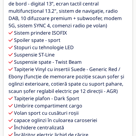
de bord - digital 13”, ecran tactil central
multifuncțional 13.2", sistem de navigație, radio
DAB, 10 difuzoare premium + subwoofer, modem
5G, sistem SYNC 4, comenzi radio pe volan)
Sistem prindere ISOFIX
Spoiler spate - sport
Stopuri cu tehnologie LED
Suspensie ST-Line
Suspensie spate - Twist Beam
Tapițerie Vinyl cu insertii Suede - Generic Red /
Ebony (funcție de memorare poziție scaun șofer și
oglinzi exterioare, cotieră spate cu suport pahare,
scaun șofer reglabil electric pe 12 direcții - AGR)
Tapițerie plafon - Dark Sport
Umbrire compartiment cargo
Volan sport cu cusături roșii
capace oglinzi în culoarea caroseriei
Închidere centralizată
Încălzitor electric lichid de răcire