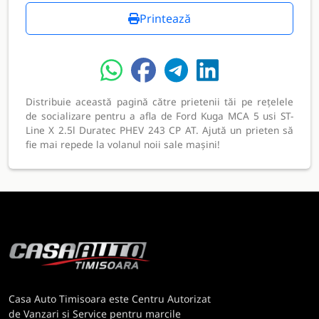
Printează
Distribuie această pagină către prietenii tăi pe rețelele
de socializare pentru a afla de Ford Kuga MCA 5 usi ST-
Line X 2.5l Duratec PHEV 243 CP AT. Ajută un prieten să
fie mai repede la volanul noii sale mașini!
Casa Auto Timisoara este Centru Autorizat
de Vanzari si Service pentru marcile