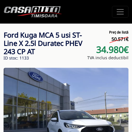
Preț de listă
Ford Kuga MCA 5 usi ST-
50.571€
Line X 2.5l Duratec PHEV
34.980€
243 CP AT
TVA inclus deductibil
ID stoc: 1133