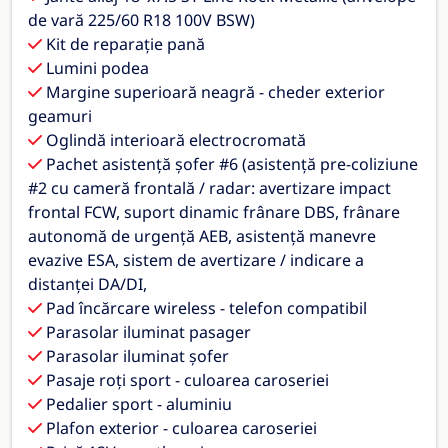
de vară 225/60 R18 100V BSW)
Kit de reparație pană
Lumini podea
Margine superioară neagră - cheder exterior
geamuri
Oglindă interioară electrocromată
Pachet asistență șofer #6 (asistență pre-coliziune
#2 cu cameră frontală / radar: avertizare impact
frontal FCW, suport dinamic frânare DBS, frânare
autonomă de urgență AEB, asistență manevre
evazive ESA, sistem de avertizare / indicare a
distanței DA/DI,
Pad încărcare wireless - telefon compatibil
Parasolar iluminat pasager
Parasolar iluminat șofer
Pasaje roți sport - culoarea caroseriei
Pedalier sport - aluminiu
Plafon exterior - culoarea caroseriei