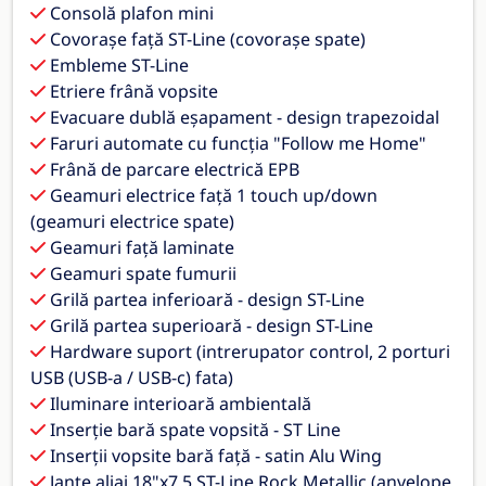
Consolă plafon mini
Covorașe față ST-Line (covorașe spate)
Embleme ST-Line
Etriere frână vopsite
Evacuare dublă eșapament - design trapezoidal
Faruri automate cu funcția "Follow me Home"
Frână de parcare electrică EPB
Geamuri electrice față 1 touch up/down
(geamuri electrice spate)
Geamuri față laminate
Geamuri spate fumurii
Grilă partea inferioară - design ST-Line
Grilă partea superioară - design ST-Line
Hardware suport (intrerupator control, 2 porturi
USB (USB-a / USB-c) fata)
Iluminare interioară ambientală
Inserție bară spate vopsită - ST Line
Inserții vopsite bară față - satin Alu Wing
Jante aliaj 18"x7.5 ST-Line Rock Metallic (anvelope