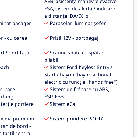
AEB, asistență manevre evazive
ESA, sistem de alertă / indicare
a distanței DA/DI, si
minat pasager
Parasolar iluminat șofer
r - culoarea
Priză 12V - portbagaj
t Sport față
Scaune spate cu spătar
pliabil
oach
Sistem Ford Keyless Entry /
Start / hayon (hayon acționat
electric cu funcție "hands free")
mutare
Sistem de frânare cu ABS,
i lungi
ESP, EBB
tecție portiere
Sistem eCall
media premium
Sistem prindere ISOFIX
cran de bord -
n tactil central