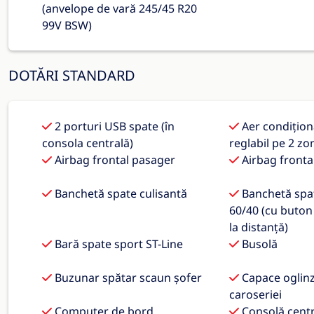
(anvelope de vară 245/45 R20
99V BSW)
DOTĂRI STANDARD
2 porturi USB spate (în
Aer condițio
consola centrală)
reglabil pe 2 zo
Airbag frontal pasager
Airbag fronta
Banchetă spate culisantă
Banchetă spat
60/40 (cu buton
la distanță)
Bară spate sport ST-Line
Busolă
Buzunar spătar scaun șofer
Capace oglinz
caroseriei
Computer de bord
Consolă centr