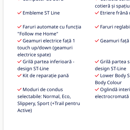
cotieră și spați
Embleme ST Line
Etriere frână 
Faruri automate cu funcția
Faruri reglabi
"Follow me Home"
Geamuri electrice față 1
Geamuri față
touch up/down (geamuri
electrice spate)
Grilă partea inferioară -
Grilă partea s
design ST-Line
design ST-Line
Kit de reparație pană
Lower Body Si
Body Colour
Moduri de condus
Oglindă inter
selectabile: Normal, Eco,
electrocromată
Slippery, Sport (+Trail pentru
Active)