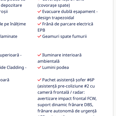
u depozitare
(covorașe spate)
roșii
Evacuare dublă eșapament -
design trapezoidal
le pe înălțime
Frână de parcare electrică
EPB
 laminate
Geamuri spate fumurii
uperioară -
Iluminare interioară
ambientală
de Cladding -
Lumini podea
ioară
Pachet asistență șofer #6P
(asistență pre-coliziune #2 cu
cameră frontală / radar:
avertizare impact frontal FCW,
suport dinamic frânare DBS,
frânare autonomă de urgență