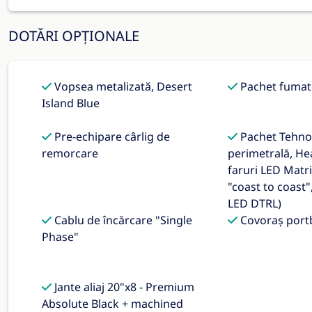
DOTĂRI OPȚIONALE
Vopsea metalizată, Desert
Pachet fumat
Island Blue
Pre-echipare cârlig de
Pachet Tehnol
remorcare
perimetrală, He
faruri LED Matr
"coast to coast",
LED DTRL)
Cablu de încărcare "Single
Covoraș port
Phase"
Jante aliaj 20"x8 - Premium
Absolute Black + machined