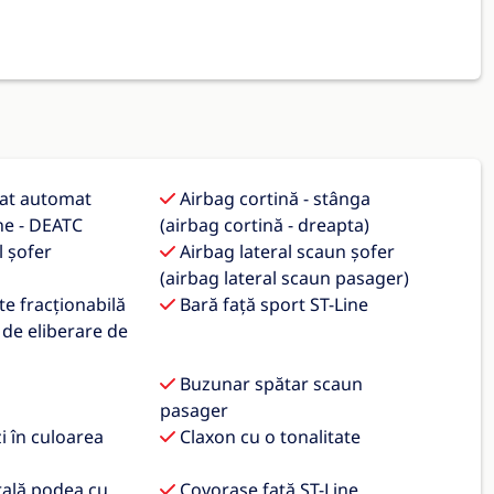
nat automat
Airbag cortină - stânga
ne - DEATC
(airbag cortină - dreapta)
l șofer
Airbag lateral scaun șofer
(airbag lateral scaun pasager)
e fracționabilă
Bară față sport ST-Line
 de eliberare de
Buzunar spătar scaun
pasager
i în culoarea
Claxon cu o tonalitate
ală podea cu
Covorașe față ST-Line