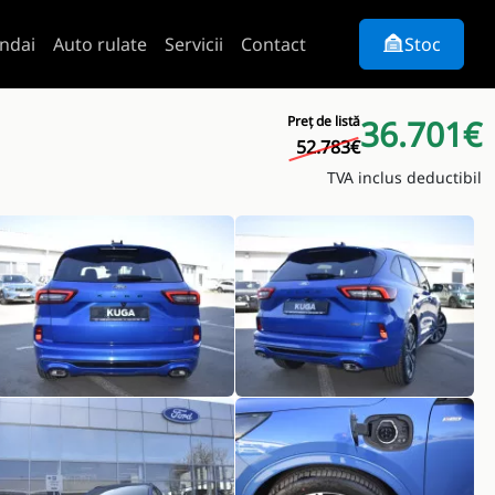
ndai
Auto rulate
Servicii
Contact
Stoc
Preț de listă
36.701€
52.783€
TVA inclus deductibil