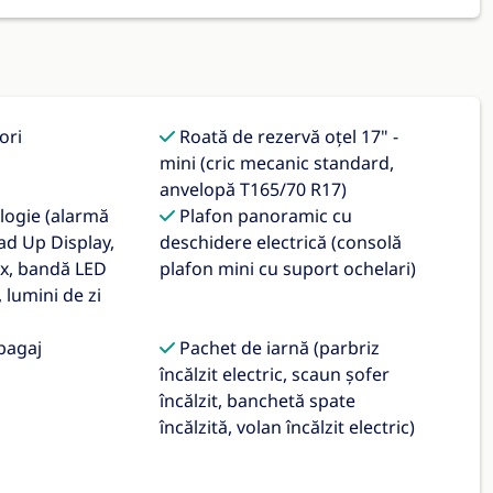
ori
Roată de rezervă oțel 17" -
mini (cric mecanic standard,
anvelopă T165/70 R17)
ogie (alarmă
Plafon panoramic cu
ad Up Display,
deschidere electrică (consolă
ix, bandă LED
plafon mini cu suport ochelari)
 lumini de zi
bagaj
Pachet de iarnă (parbriz
încălzit electric, scaun șofer
încălzit, banchetă spate
încălzită, volan încălzit electric)