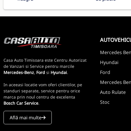
AUTOVEHIC
Mercedes Be
Casa Auto Timisoara este Centru Autorizat
Hyundai
de Vanzari si Service pentru marcile
Ford
Mercedes-Benz
,
Ford
si
Hyundai
.
Mercedes Benz
In aceeasi locatie vom oferi clientilor, pe
standuri separate, service pentru orice
Auto Rulate
marca prin noul centru de excelenta
Stoc
Bosch Car Service
.
Află mai multe