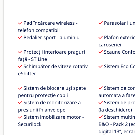
Pad încărcare wireless -
Parasolar ilu
telefon compatibil
Pedalier sport - aluminiu
Plafon exterio
caroseriei
Protecții interioare praguri
Scaune Confor
față - ST Line
Schimbător de viteze rotativ
Sistem Eco C
eShifter
Sistem de blocare uși spate
Sistem de co
pentru protecție copii
automată a faze
Sistem de monitorizare a
Sistem de pro
presiunii în anvelope
(la deschidere)
Sistem imobilizare motor -
Sistem multi
Securilock
B&O - Pack 2 (e
digital 13”, ecra