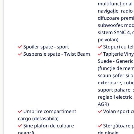
multifuncțional 
navigație, radio
difuzoare prem
subwoofer, mod
sistem SYNC 4, 
pe volan)
Spoiler spate - sport
Stopuri cu te
Suspensie spate - Twist Beam
Tapițerie Vinyl
Suede - Generic
(funcție de mem
scaun șofer și o
exterioare, coti
suport pahare, 
reglabil electric 
AGR)
Umbrire compartiment
Volan sport cu
cargo (detasabila)
Șine plafon de culoare
Ștergătoare p
neagră
de ploaie