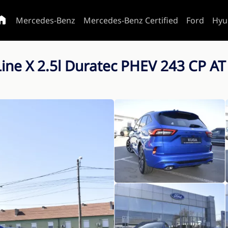
Mercedes-Benz
Mercedes-Benz Certified
Ford
Hyu
ine X 2.5l Duratec PHEV 243 CP AT