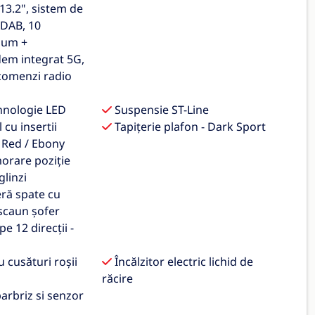
13.2", sistem de
 DAB, 10
ium +
em integrat 5G,
comenzi radio
hnologie LED
Suspensie ST-Line
 cu insertii
Tapițerie plafon - Dark Sport
 Red / Ebony
orare poziție
glinzi
eră spate cu
scaun șofer
pe 12 direcții -
 cusături roșii
Încălzitor electric lichid de
răcire
arbriz si senzor