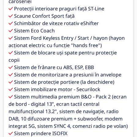
caroseriei
Protecții interioare praguri față ST-Line
Scaune Confort Sport față
Schimbător de viteze rotativ eShifter
Sistem Eco Coach
Sistem Ford Keyless Entry / Start / hayon (hayon
acționat electric cu funcție "hands free")
Sistem de blocare uși spate pentru protecție
copii
Sistem de frânare cu ABS, ESP, EBB
Sistem de monitorizare a presiunii în anvelope
Sistem de protecție portiere (la deschidere)
Sistem imobilizare motor - Securilock
Sistem multimedia premium B&O - Pack 2 (ecran
de bord - digital 13”, ecran tactil central
multifuncțional 13.2", sistem de navigație, radio
DAB, 10 difuzoare premium + subwoofer, modem
integrat 5G, sistem SYNC 4, comenzi radio pe volan)
Sistem prindere ISOFIX