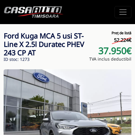
Preț de listă
Ford Kuga MCA 5 usi ST-
52.224€
Line X 2.5l Duratec PHEV
37.950€
243 CP AT
TVA inclus deductibil
ID stoc: 1273