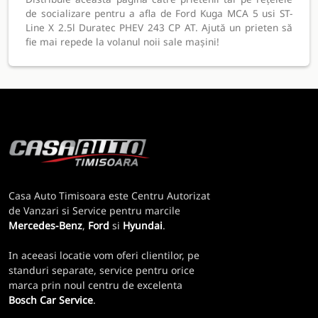
de socializare pentru a afla de Ford Kuga MCA 5 usi ST-
Line X 2.5l Duratec PHEV 243 CP AT. Ajută un prieten să
fie mai repede la volanul noii sale mașini!
Casa Auto Timisoara este Centru Autorizat
de Vanzari si Service pentru marcile
Mercedes-Benz
,
Ford
si
Hyundai
.
In aceeasi locatie vom oferi clientilor, pe
standuri separate, service pentru orice
marca prin noul centru de excelenta
Bosch Car Service
.