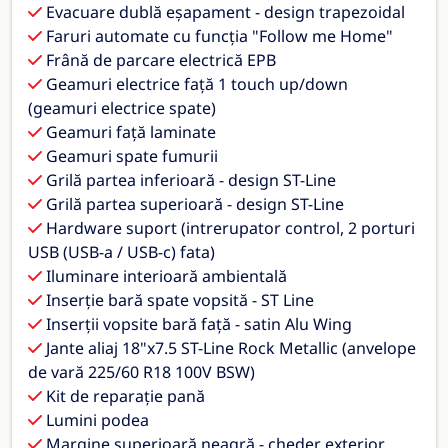
Evacuare dublă eșapament - design trapezoidal
Faruri automate cu funcția "Follow me Home"
Frână de parcare electrică EPB
Geamuri electrice față 1 touch up/down
(geamuri electrice spate)
Geamuri față laminate
Geamuri spate fumurii
Grilă partea inferioară - design ST-Line
Grilă partea superioară - design ST-Line
Hardware suport (intrerupator control, 2 porturi
USB (USB-a / USB-c) fata)
Iluminare interioară ambientală
Inserție bară spate vopsită - ST Line
Inserții vopsite bară față - satin Alu Wing
Jante aliaj 18"x7.5 ST-Line Rock Metallic (anvelope
de vară 225/60 R18 100V BSW)
Kit de reparație pană
Lumini podea
Margine superioară neagră - cheder exterior