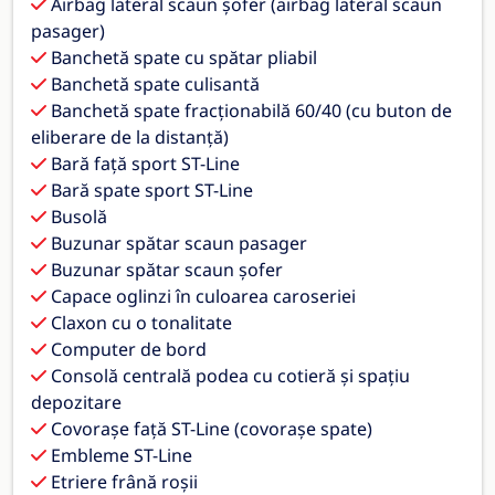
Airbag lateral scaun șofer (airbag lateral scaun
pasager)
Banchetă spate cu spătar pliabil
Banchetă spate culisantă
Banchetă spate fracționabilă 60/40 (cu buton de
eliberare de la distanță)
Bară față sport ST-Line
Bară spate sport ST-Line
Busolă
Buzunar spătar scaun pasager
Buzunar spătar scaun șofer
Capace oglinzi în culoarea caroseriei
Claxon cu o tonalitate
Computer de bord
Consolă centrală podea cu cotieră și spațiu
depozitare
Covorașe față ST-Line (covorașe spate)
Embleme ST-Line
Etriere frână roșii