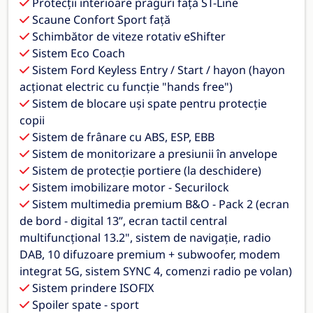
Protecții interioare praguri față ST-Line
Scaune Confort Sport față
Schimbător de viteze rotativ eShifter
Sistem Eco Coach
Sistem Ford Keyless Entry / Start / hayon (hayon
acționat electric cu funcție "hands free")
Sistem de blocare uși spate pentru protecție
copii
Sistem de frânare cu ABS, ESP, EBB
Sistem de monitorizare a presiunii în anvelope
Sistem de protecție portiere (la deschidere)
Sistem imobilizare motor - Securilock
Sistem multimedia premium B&O - Pack 2 (ecran
de bord - digital 13”, ecran tactil central
multifuncțional 13.2", sistem de navigație, radio
DAB, 10 difuzoare premium + subwoofer, modem
integrat 5G, sistem SYNC 4, comenzi radio pe volan)
Sistem prindere ISOFIX
Spoiler spate - sport