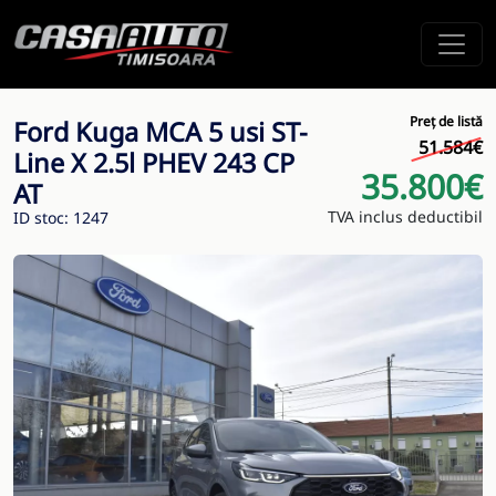
Preț de listă
Ford Kuga MCA 5 usi ST-
51.584€
Line X 2.5l PHEV 243 CP
35.800€
AT
TVA inclus deductibil
ID stoc: 1247