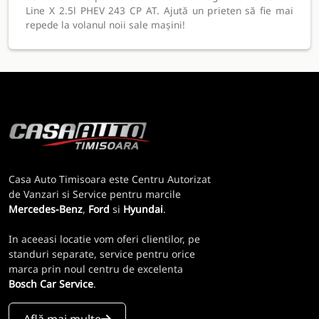
Line X 2.5l PHEV 243 CP AT. Ajută un prieten să fie mai
repede la volanul noii sale mașini!
Casa Auto Timisoara este Centru Autorizat
de Vanzari si Service pentru marcile
Mercedes-Benz
,
Ford
si
Hyundai
.
In aceeasi locatie vom oferi clientilor, pe
standuri separate, service pentru orice
marca prin noul centru de excelenta
Bosch Car Service
.
Află mai multe