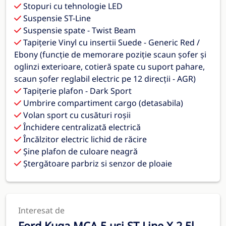
Stopuri cu tehnologie LED
Suspensie ST-Line
Suspensie spate - Twist Beam
Tapițerie Vinyl cu insertii Suede - Generic Red /
Ebony (funcție de memorare poziție scaun șofer și
oglinzi exterioare, cotieră spate cu suport pahare,
scaun șofer reglabil electric pe 12 direcții - AGR)
Tapițerie plafon - Dark Sport
Umbrire compartiment cargo (detasabila)
Volan sport cu cusături roșii
Închidere centralizată electrică
Încălzitor electric lichid de răcire
Șine plafon de culoare neagră
Ștergătoare parbriz si senzor de ploaie
Interesat de
Ford Kuga MCA 5 usi ST-Line X 2.5l