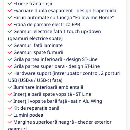
Etriere frână roșii
Evacuare dublă eșapament - design trapezoidal
Faruri automate cu funcția "Follow me Home"
Frână de parcare electrică EPB
Geamuri electrice față 1 touch up/down
(geamuri electrice spate)
Geamuri față laminate
Geamuri spate fumurii
Grilă partea inferioară - design ST-Line
Grilă partea superioară - design ST-Line
Hardware suport (intrerupator control, 2 porturi
USB (USB-a / USB-c) fata)
Iluminare interioară ambientală
Inserție bară spate vopsită - ST Line
Inserții vopsite bară față - satin Alu Wing
Kit de reparație pană
Lumini podea
Margine superioară neagră - cheder exterior
geamuri