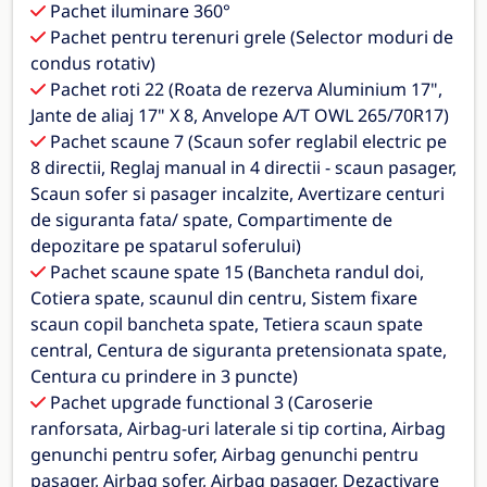
Pachet iluminare 360°
Pachet pentru terenuri grele (Selector moduri de
condus rotativ)
Pachet roti 22 (Roata de rezerva Aluminium 17",
Jante de aliaj 17" X 8, Anvelope A/T OWL 265/70R17)
Pachet scaune 7 (Scaun sofer reglabil electric pe
8 directii, Reglaj manual in 4 directii - scaun pasager,
Scaun sofer si pasager incalzite, Avertizare centuri
de siguranta fata/ spate, Compartimente de
depozitare pe spatarul soferului)
Pachet scaune spate 15 (Bancheta randul doi,
Cotiera spate, scaunul din centru, Sistem fixare
scaun copil bancheta spate, Tetiera scaun spate
central, Centura de siguranta pretensionata spate,
Centura cu prindere in 3 puncte)
Pachet upgrade functional 3 (Caroserie
ranforsata, Airbag-uri laterale si tip cortina, Airbag
genunchi pentru sofer, Airbag genunchi pentru
pasager, Airbag sofer, Airbag pasager, Dezactivare