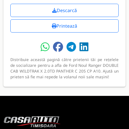
Descarcă
Printează
Distribuie această pagină către prietenii tăi pe rețelele
de socializare pentru a afla de Ford Noul Ranger DOUBLE
CAB WILDTRAK X 2.0TD PANTHER C 205 CP A10. Ajută un
prieten să fie mai repede la volanul noii sale mașini!