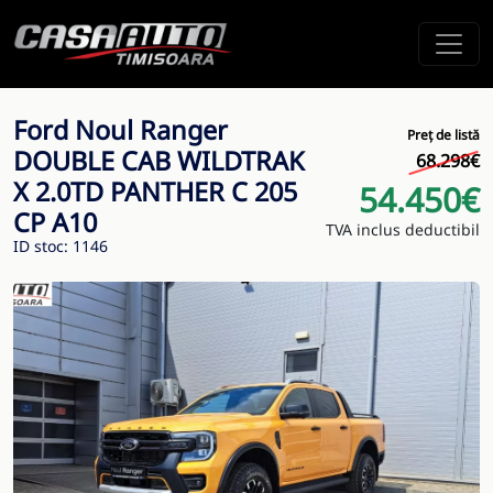
Ford Noul Ranger
Preț de listă
DOUBLE CAB WILDTRAK
68.298€
X 2.0TD PANTHER C 205
54.450€
CP A10
TVA inclus deductibil
ID stoc: 1146