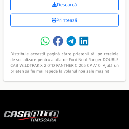
Descarcă
Printează
Distribuie această pagină către prietenii tăi pe rețelele
de socializare pentru a afla de Ford Noul Ranger DOUBLE
CAB WILDTRAK X 2.0TD PANTHER C 205 CP A10. Ajută un
prieten să fie mai repede la volanul noii sale mașini!