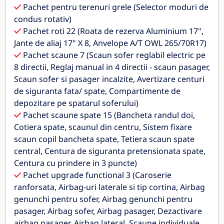
Pachet pentru terenuri grele (Selector moduri de
condus rotativ)
Pachet roti 22 (Roata de rezerva Aluminium 17",
Jante de aliaj 17" X 8, Anvelope A/T OWL 265/70R17)
Pachet scaune 7 (Scaun sofer reglabil electric pe
8 directii, Reglaj manual in 4 directii - scaun pasager,
Scaun sofer si pasager incalzite, Avertizare centuri
de siguranta fata/ spate, Compartimente de
depozitare pe spatarul soferului)
Pachet scaune spate 15 (Bancheta randul doi,
Cotiera spate, scaunul din centru, Sistem fixare
scaun copil bancheta spate, Tetiera scaun spate
central, Centura de siguranta pretensionata spate,
Centura cu prindere in 3 puncte)
Pachet upgrade functional 3 (Caroserie
ranforsata, Airbag-uri laterale si tip cortina, Airbag
genunchi pentru sofer, Airbag genunchi pentru
pasager, Airbag sofer, Airbag pasager, Dezactivare
airbag pasager, Airbag lateral, Scaune individuale