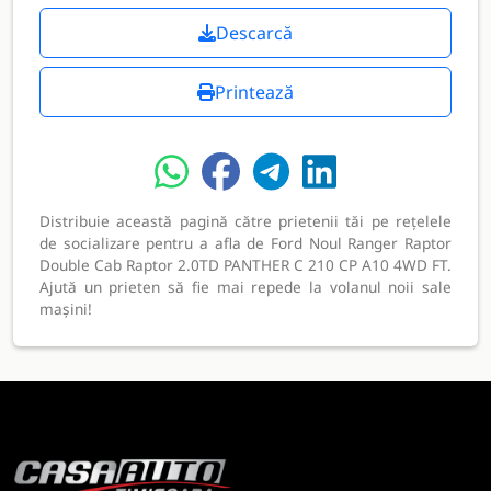
Descarcă
Printează
Distribuie această pagină către prietenii tăi pe rețelele
de socializare pentru a afla de Ford Noul Ranger Raptor
Double Cab Raptor 2.0TD PANTHER C 210 CP A10 4WD FT.
Ajută un prieten să fie mai repede la volanul noii sale
mașini!