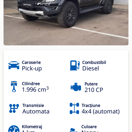
Caroserie
Combustibil
Pick-up
Diesel
Cilindree
Putere
3
1.996 cm
210 CP
Transmisie
Tracțiune
Automata
4x4 (automat)
Kilometraj
Culoare