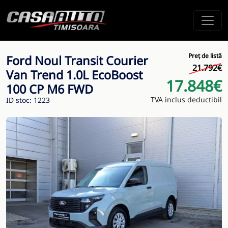
Preț de listă
Ford Noul Transit Courier
21.792€
Van Trend 1.0L EcoBoost
17.848€
100 CP M6 FWD
TVA inclus deductibil
ID stoc: 1223