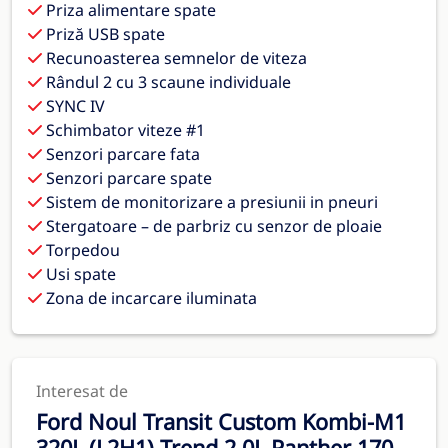
Priza alimentare spate
Priză USB spate
Recunoasterea semnelor de viteza
Rândul 2 cu 3 scaune individuale
SYNC IV
Schimbator viteze #1
Senzori parcare fata
Senzori parcare spate
Sistem de monitorizare a presiunii in pneuri
Stergatoare – de parbriz cu senzor de ploaie
Torpedou
Usi spate
Zona de incarcare iluminata
Interesat de
Ford Noul Transit Custom Kombi-M1
320L (L2H1) Trend 2.0L Panther 170