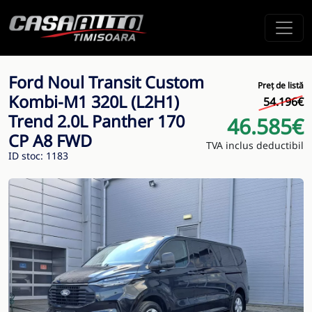
Ford Noul Transit Custom
Preț de listă
Kombi-M1 320L (L2H1)
54.196€
Trend 2.0L Panther 170
46.585€
CP A8 FWD
TVA inclus deductibil
ID stoc: 1183