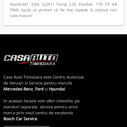
Kombi-M1 320L (L2H1) Trend 2.0L Panther 170 CP A8
FWD. Ajută un prieten să fie mai repede la volanul noii
sale mașini!
Casa Auto Timisoara este Centru Autorizat
de Vanzari si Service pentru marcile
Mercedes-Benz
,
Ford
si
Hyundai
.
In aceeasi locatie vom oferi clientilor, pe
standuri separate, service pentru orice
marca prin noul centru de excelenta
Bosch Car Service
.