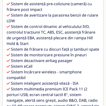
Sistem de asistenţă pre-coliziune (cameră) cu
frânare post impact
Sistem de avertizare la parasirea benzii de rulare
LDW
Sistem de control dinamic al vehiculului IVD,
controlul tracțiunii TC, ABS, ESC, asistență frânare
de urgență EBA, asistență plecare din rampa Hill
Hold & Start
Sistem de frânare cu discuri faţă şi tamburi spate
Sistem de monitorizare presiune în pneuri
Sistem dezactivare airbag pasager
Sistem eCall
Sistem încărcare wireless - smartphone
compatibil
Sistem inteligent asistență viteză - ISA
Sistem multimedia premium ICE Pack 11 (2
porturi USB, ecran central tactil 8", sistem
navigaţie, alertă sens greșit, audio B&O, DAB, radio
cu 10 difuzoare premium, sistem SYNC 3, antenă tip