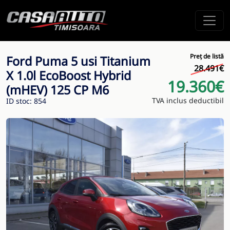
Preț de listă
Ford Puma 5 usi Titanium
28.491€
X 1.0l EcoBoost Hybrid
19.360€
(mHEV) 125 CP M6
TVA inclus deductibil
ID stoc: 854