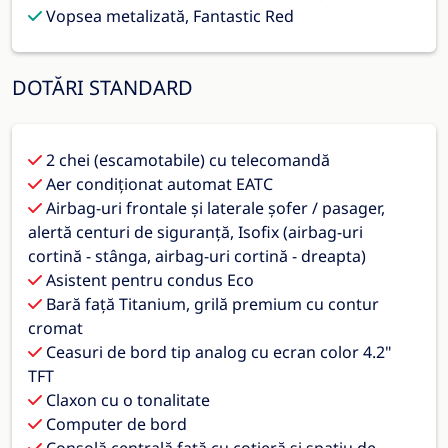
Vopsea metalizată, Fantastic Red
DOTĂRI STANDARD
2 chei (escamotabile) cu telecomandă
Aer condiţionat automat EATC
Airbag-uri frontale și laterale șofer / pasager,
alertă centuri de siguranță, Isofix (airbag-uri
cortină - stânga, airbag-uri cortină - dreapta)
Asistent pentru condus Eco
Bară față Titanium, grilă premium cu contur
cromat
Ceasuri de bord tip analog cu ecran color 4.2"
TFT
Claxon cu o tonalitate
Computer de bord
Consolă centrală față cu cotieră şi spaţiu de