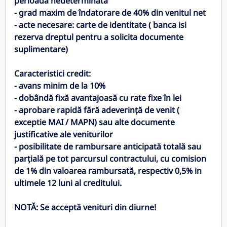
perioada nedeterminata
- grad maxim de îndatorare de 40% din venitul net
- acte necesare: carte de identitate ( banca isi
rezerva dreptul pentru a solicita documente
suplimentare)
Caracteristici credit:
- avans minim de la 10%
- dobândă fixă avantajoasă cu rate fixe în lei
- aprobare rapidă fără adeverință de venit (
exceptie MAI / MAPN) sau alte documente
justificative ale veniturilor
- posibilitate de rambursare anticipată totală sau
parțială pe tot parcursul contractului, cu comision
de 1% din valoarea rambursată, respectiv 0,5% in
ultimele 12 luni al creditului.
NOTĂ: Se acceptă venituri din diurne!