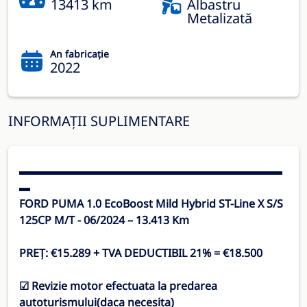
13413 km
Albastru
Metalizată
An fabricație
2022
INFORMAȚII SUPLIMENTARE
▬▬▬▬▬▬▬▬▬▬▬▬▬▬▬▬▬▬▬▬▬▬▬▬
▬
FORD PUMA 1.0 EcoBoost Mild Hybrid ST-Line X S/S
125CP M/T - 06/2024 – 13.413 Km
PREȚ: €15.289 + TVA DEDUCTIBIL 21% = €18.500
☑ Revizie motor efectuata la predarea
autoturismului(daca necesita)