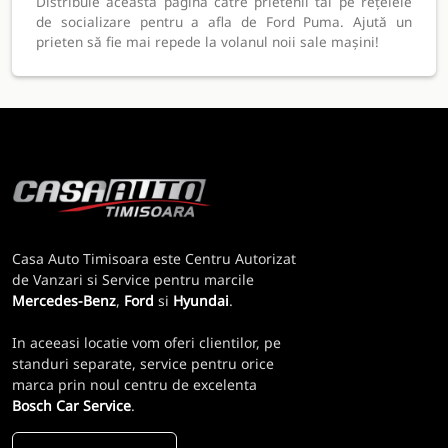
Distribuie această pagină către prietenii tăi pe rețelele
de socializare pentru a afla de Ford Puma. Ajută un
prieten să fie mai repede la volanul noii sale mașini!
Casa Auto Timisoara este Centru Autorizat
de Vanzari si Service pentru marcile
Mercedes-Benz
,
Ford
si
Hyundai
.
In aceeasi locatie vom oferi clientilor, pe
standuri separate, service pentru orice
marca prin noul centru de excelenta
Bosch Car Service
.