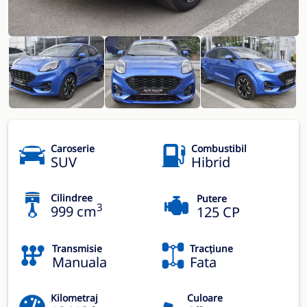
Caroserie
Combustibil
SUV
Hibrid
Cilindree
Putere
3
999 cm
125 CP
Transmisie
Tracțiune
Manuala
Fata
Kilometraj
Culoare