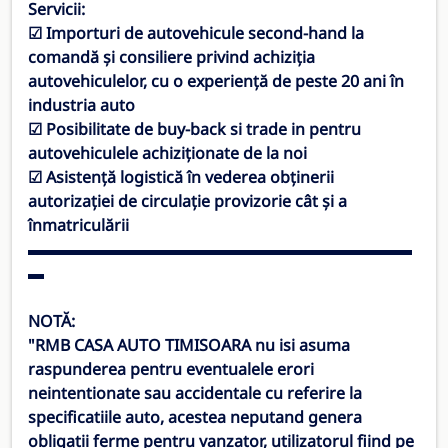
Servicii:
☑ Importuri de autovehicule second-hand la
comandă și consiliere privind achiziția
autovehiculelor, cu o experiență de peste 20 ani în
industria auto
☑ Posibilitate de buy-back si trade in pentru
autovehiculele achiziționate de la noi
☑ Asistență logistică în vederea obținerii
autorizației de circulație provizorie cât și a
înmatriculării
▬▬▬▬▬▬▬▬▬▬▬▬▬▬▬▬▬▬▬▬▬▬▬▬
▬
NOTĂ:
"
RMB CASA AUTO TIMISOARA
nu isi asuma
raspunderea pentru eventualele erori
neintentionate sau accidentale cu referire la
specificatiile auto, acestea neputand genera
obligatii ferme pentru vanzator, utilizatorul fiind pe