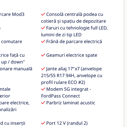
arcare Mod3
Consolă centrală podea cu
cotieră și spațiu de depozitare
ă
Faruri cu tehnologie full LED,
lumini de zi tip LED
u comutare
Frână de parcare electrică
rice față cu
Geamuri electrice spate
h up / down"
ionare manuală
Jante aliaj 17"x7 (anvelope
215/55 R17 94H, anvelope cu
profil rulare ECO #2)
ntale
Modem 5G integrat -
erior
FordPass Connect
oare electrice,
Parbriz laminat acustic
mnalizări
 cu inserții
Port 12 V (randul 2)