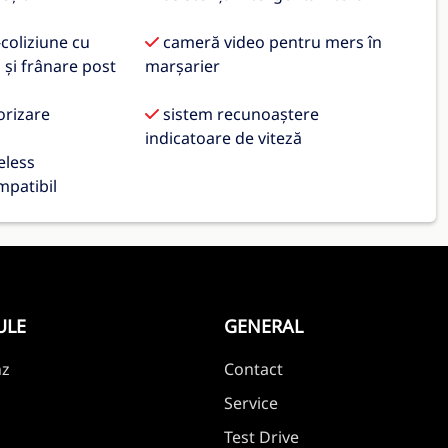
coliziune cu
cameră video pentru mers în
 și frânare post
marșarier
orizare
sistem recunoaștere
indicatoare de viteză
eless
patibil
ULE
GENERAL
nz
Contact
Service
Test Drive