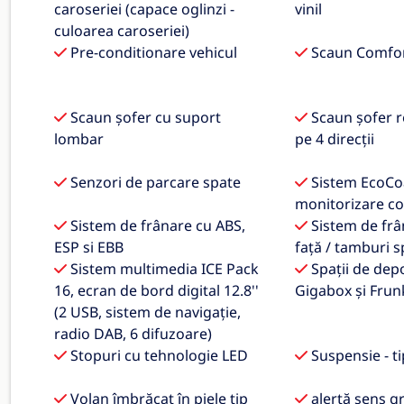
caroseriei (capace oglinzi -
vinil
culoarea caroseriei)
Pre-conditionare vehicul
Scaun Comfor
Scaun șofer cu suport
Scaun șofer r
lombar
pe 4 direcții
Senzori de parcare spate
Sistem EcoCo
monitorizare co
Sistem de frânare cu ABS,
Sistem de frâ
ESP si EBB
față / tamburi s
Sistem multimedia ICE Pack
Spații de depo
16, ecran de bord digital 12.8''
Gigabox și Frun
(2 USB, sistem de navigație,
radio DAB, 6 difuzoare)
Stopuri cu tehnologie LED
Suspensie - ti
Volan îmbrăcat în piele tip
alertă sens gr