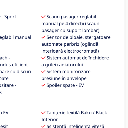
t Sport
Scaun pasager reglabil
manual pe 4 direcții (scaun
pasager cu suport lombar)
eglabil manual
Senzor de ploaie, ștergătoare
automate parbriz (oglindă
interioară electrocromată)
ach -
Sistem automat de închidere
ndus eficient
a grilei radiatorului
nare cu discuri
Sistem monitorizare
pate
presiune în anvelope
zitare -
Spoiler spate - EV
k
p EV
Tapițerie textilă Baku / Black
Interior
eșit
asistență inteligentă viteză