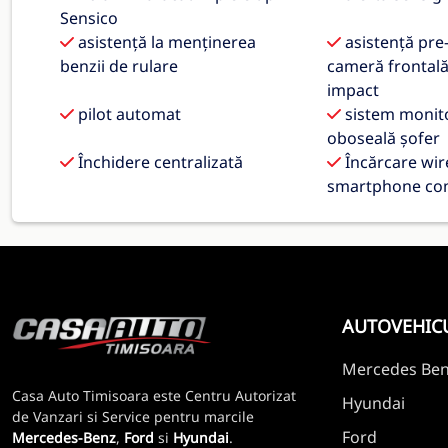
Sensico
asistență la menținerea
asistență pre-
benzii de rulare
cameră frontală
impact
pilot automat
sistem monit
oboseală șofer
Închidere centralizată
Încărcare wir
smartphone com
AUTOVEHIC
Mercedes Be
Casa Auto Timisoara este Centru Autorizat
Hyundai
de Vanzari si Service pentru marcile
Ford
Mercedes-Benz
,
Ford
si
Hyundai
.