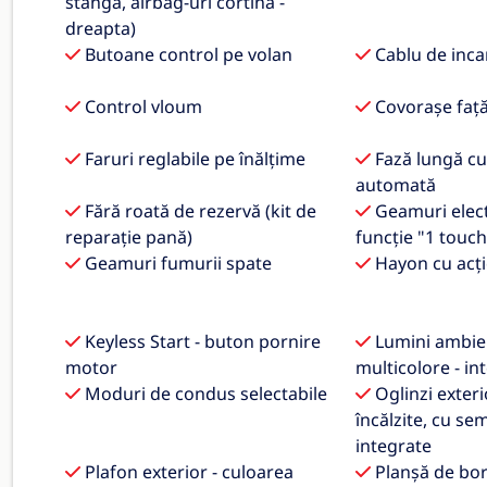
stânga, airbag-uri cortină -
dreapta)
Butoane control pe volan
Cablu de inc
Control vloum
Covorașe faț
Faruri reglabile pe înălțime
Fază lungă c
automată
Fără roată de rezervă (kit de
Geamuri elect
reparație pană)
funcție "1 touc
Geamuri fumurii spate
Hayon cu acț
Keyless Start - buton pornire
Lumini ambie
motor
multicolore - int
Moduri de condus selectabile
Oglinzi exteri
încălzite, cu se
integrate
Plafon exterior - culoarea
Planșă de bord