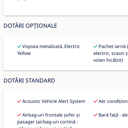
DOTĂRI OPȚIONALE
Vopsea metalizată, Electric
Pachet iarnă (
Yellow
electric, scaun ș
volan încălzit)
DOTĂRI STANDARD
Acoustic Vehicle Alert System
Aer condițio
Airbag-uri frontale șofer și
Bară față - de
pasager (airbag-uri cortină -