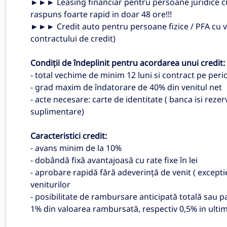
►►► Leasing financiar pentru persoane juridice c
raspuns foarte rapid in doar 48 ore!!!
►►► Credit auto pentru persoane fizice / PFA cu vâr
contractului de credit)
Condiții de îndeplinit pentru acordarea unui credit:
- total vechime de minim 12 luni si contract pe pe
- grad maxim de îndatorare de 40% din venitul net
- acte necesare: carte de identitate ( banca isi rez
suplimentare)
Caracteristici credit:
- avans minim de la 10%
- dobândă fixă avantajoasă cu rate fixe în lei
- aprobare rapidă fără adeverință de venit ( except
veniturilor
- posibilitate de rambursare anticipată totală sau p
1% din valoarea rambursată, respectiv 0,5% in ultimel