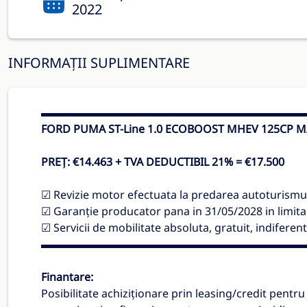
2022
INFORMAȚII SUPLIMENTARE
▬▬▬▬▬▬▬▬▬▬▬▬▬▬▬▬▬▬▬▬▬▬▬▬
FORD PUMA ST-Line 1.0 ECOBOOST MHEV 125CP M/T
PREȚ: €14.463 + TVA DEDUCTIBIL 21% = €17.500
☑ Revizie motor efectuata la predarea autoturismul
☑ Garanție producator pana in 31/05/2028 in limit
☑ Servicii de mobilitate absoluta, gratuit, indiferent
▬▬▬▬▬▬▬▬▬▬▬▬▬▬▬▬▬▬▬▬▬▬▬▬
Finantare:
Posibilitate achiziționare prin leasing/credit pentru