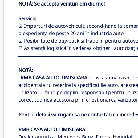
NOTĂ: Se acceptă venituri din diurne!
Servicii:
☑ Importuri de autovehicule second-hand la comandă 
o experiență de peste 20 ani în industria auto
☑ Posibilitate de buy-back si trade in pentru autove
☑ Asistență logistică în vederea obținerii autorizație
▬▬▬▬▬▬▬▬▬▬▬▬▬▬▬▬▬▬▬▬▬▬▬▬
NOTĂ:
"
RMB CASA AUTO TIMISOARA
nu isi asuma raspund
accidentale cu referire la specificatiile auto, aces
utilizatorul fiind pe deplin responsabil pentru utiliz
corectitudinea acestora prin chestionarea vanzator
Pentru detalii va rugam sa ne contactati cu increde
RMB CASA AUTO TIMISOARA
Dealer autorizat Mercedes Benz, Ford si Hyundai