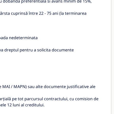
u dobanda preferentiala si avans minim de 15%,
sta cuprinsă între 22 - 75 ani (la terminarea
rioada nedeterminata
erva dreptul pentru a solicita documente
ie MAI / MAPN) sau alte documente justificative ale
arțială pe tot parcursul contractului, cu comision de
e 12 luni al creditului.