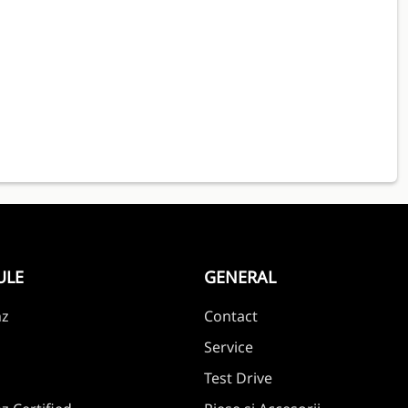
ULE
GENERAL
nz
Contact
Service
Test Drive