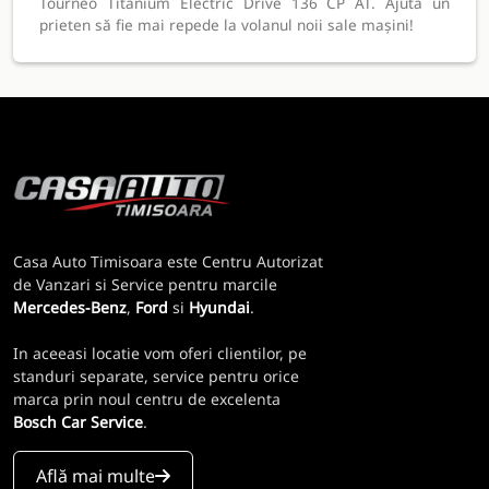
Tourneo Titanium Electric Drive 136 CP AT. Ajută un
prieten să fie mai repede la volanul noii sale mașini!
Casa Auto Timisoara este Centru Autorizat
de Vanzari si Service pentru marcile
Mercedes-Benz
,
Ford
si
Hyundai
.
In aceeasi locatie vom oferi clientilor, pe
standuri separate, service pentru orice
marca prin noul centru de excelenta
Bosch Car Service
.
Află mai multe