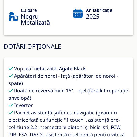
Culoare
An fabricație
Negru
2025
Metalizată
DOTĂRI OPȚIONALE
Vopsea metalizată, Agate Black
Apărători de noroi - față (apărători de noroi -
spate)
Roată de rezervă mini 16" - oțel (fără kit reparație
anvelopă)
Invertor
Pachet asistență șofer cu navigație (geamuri
electrice față cu funcție "1 touch", asistență pre-
coliziune 2.2 intersectare pietoni și bicicliști, FCW,
PIB, ESA, DA/DI, asistență inteligentă pentru viteză