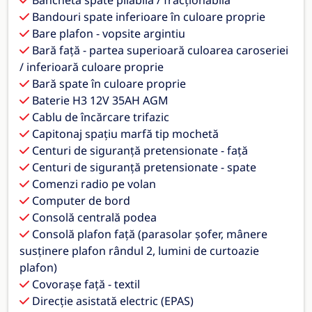
Bandouri spate inferioare în culoare proprie
Bare plafon - vopsite argintiu
Bară față - partea superioară culoarea caroseriei
/ inferioară culoare proprie
Bară spate în culoare proprie
Baterie H3 12V 35AH AGM
Cablu de încărcare trifazic
Capitonaj spațiu marfă tip mochetă
Centuri de siguranță pretensionate - față
Centuri de siguranță pretensionate - spate
Comenzi radio pe volan
Computer de bord
Consolă centrală podea
Consolă plafon față (parasolar șofer, mânere
susținere plafon rândul 2, lumini de curtoazie
plafon)
Covorașe față - textil
Direcție asistată electric (EPAS)