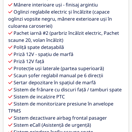
Mânere interioare uși - finisaj argintiu
Oglinzi reglabile electric și încălzite (capace
oglinzi vopsite negru, mânere exterioare uși în
culoarea caroseriei)
Pachet iarnă #2 (parbriz încălzit electric, Pachet
scaune 20, volan încălzit)
Poliță spate detașabilă
Priză 12V - spațiu de marfă
Priză 12V față
Protecție uși laterale (partea superioară)
Scaun șofer reglabil manual pe 6 direcții
Sertar depozitare în spațiul de marfă
Sistem de frânare cu discuri față / tamburi spate
Sistem de incalzire PTC
Sistem de monitorizare presiune în anvelope
TPMS
Sistem dezactivare airbag frontal pasager
Sistem eCall (Asistență de urgență)
Sistem prindere Isofix scaune spate