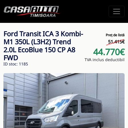
Ford Transit ICA 3 Kombi-
Preț de listă
M1 350L (L3H2) Trend
51.415€
2.0L EcoBlue 150 CP A8
44.770€
FWD
TVA inclus deductibil
ID stoc: 1185