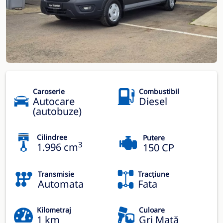
Caroserie
Combustibil
Autocare
Diesel
(autobuze)
Cilindree
Putere
3
1.996 cm
150 CP
Transmisie
Tracțiune
Automata
Fata
Kilometraj
Culoare
1 km
Gri Mată