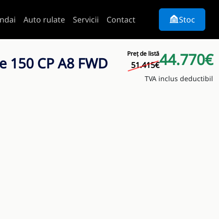
ndai
Auto rulate
Servicii
Contact
Stoc
Preț de listă
44.770€
ue 150 CP A8 FWD
51.415€
TVA inclus deductibil