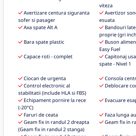
viteza
Avertizare centura siguranta
Avertizor son
sofer si pasager
esuata
Axa spate Alt A
Bandouri later
proprie (gri inch
Bara spate plastic
Buson aliment
Easy Fuel
Capace roti - complet
Capitonaj usa 
spate - Nivel 1
Ciocan de urgenta
Consola centr
Control electronic al
Deblocare con
stabilitatii (include HLA si FBS)
Echipament pornire la rece
Evacuare es
(-20°C)
Faruri de ceata
Faza lunga a
Geam fix in randul 2 dreapta
Geam fix in r
(Geam fix in randul 2 stanga)