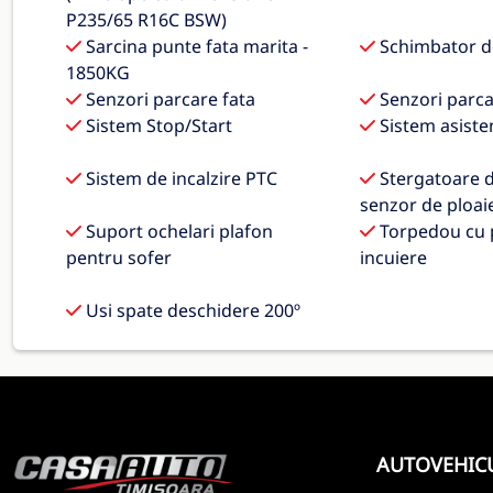
P235/65 R16C BSW)
Sarcina punte fata marita -
Schimbator de
1850KG
Senzori parcare fata
Senzori parca
Sistem Stop/Start
Sistem asiste
Sistem de incalzire PTC
Stergatoare d
senzor de ploai
Suport ochelari plafon
Torpedou cu p
pentru sofer
incuiere
Usi spate deschidere 200º
AUTOVEHIC