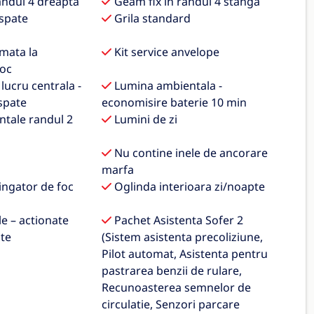
andul 4 dreapta
Geam fix in randul 4 stanga
spate
Grila standard
mata la
Kit service anvelope
loc
lucru centrala -
Lumina ambientala -
spate
economisire baterie 10 min
tale randul 2
Lumini de zi
Nu contine inele de ancorare
marfa
ingator de foc
Oglinda interioara zi/noapte
le – actionate
Pachet Asistenta Sofer 2
ite
(Sistem asistenta precoliziune,
Pilot automat, Asistenta pentru
pastrarea benzii de rulare,
Recunoasterea semnelor de
circulatie, Senzori parcare