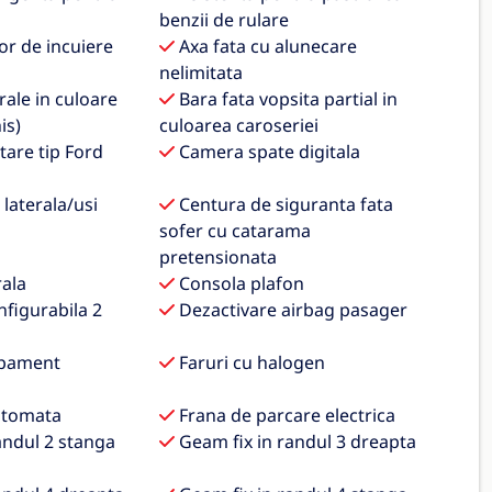
benzii de rulare
or de incuiere
Axa fata cu alunecare
nelimitata
ale in culoare
Bara fata vopsita partial in
is)
culoarea caroseriei
are tip Ford
Camera spate digitala
laterala/usi
Centura de siguranta fata
sofer cu catarama
pretensionata
ala
Consola plafon
figurabila 2
Dezactivare airbag pasager
apament
Faruri cu halogen
utomata
Frana de parcare electrica
andul 2 stanga
Geam fix in randul 3 dreapta