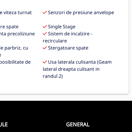
 viteza turnat
Senzori de presiune anvelope
re spate
Single Stage
nta precoliziune
Sistem de incalzire -
recirculare
e parbriz, cu
Stergatoare spate
e
osibilitate de
Usa laterala culisanta (Geam
lateral dreapta culisant in
randul 2)
ULE
GENERAL