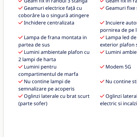
Geam fix in randul 3 stanga
Geam fix in r
Geamuri electrice faţă cu
Geamuri fixe 
coborâre la o singură atingere
Inchidere centralizata
Incuiere auto
pornirea de pe 
Lampa de frana montata in
Lampa led de 
partea de sus
exterior plafon 
Lumini ambientale plafon cu
Lumini ambien
2 lampi de harta
Lumini pentru
Modem 5G
compartimentul de marfa
Nu contine lampi de
Nu contine st
semnalizare pe acoperis
Oglinzi laterale cu brat scurt
Oglinzi latera
(parte sofer)
electric si incalz