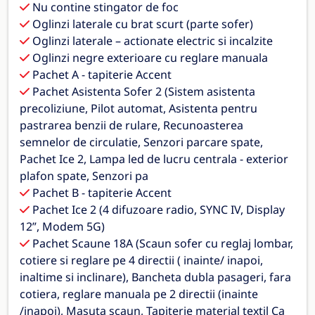
Nu contine stingator de foc
Oglinzi laterale cu brat scurt (parte sofer)
Oglinzi laterale – actionate electric si incalzite
Oglinzi negre exterioare cu reglare manuala
Pachet A - tapiterie Accent
Pachet Asistenta Sofer 2 (Sistem asistenta
precoliziune, Pilot automat, Asistenta pentru
pastrarea benzii de rulare, Recunoasterea
semnelor de circulatie, Senzori parcare spate,
Pachet Ice 2, Lampa led de lucru centrala - exterior
plafon spate, Senzori pa
Pachet B - tapiterie Accent
Pachet Ice 2 (4 difuzoare radio, SYNC IV, Display
12”, Modem 5G)
Pachet Scaune 18A (Scaun sofer cu reglaj lombar,
cotiere si reglare pe 4 directii ( inainte/ inapoi,
inaltime si inclinare), Bancheta dubla pasageri, fara
cotiera, reglare manuala pe 2 directii (inainte
/inapoi), Masuta scaun, Tapițerie material textil Ca