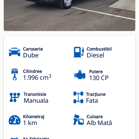
Caroserie
Combustibil
Dube
Diesel
Cilindree
Putere
3
1.996 cm
130 CP
Transmisie
Tracțiune
Manuala
Fata
Kilometraj
Culoare
1 km
Alb Mată
An fabricație