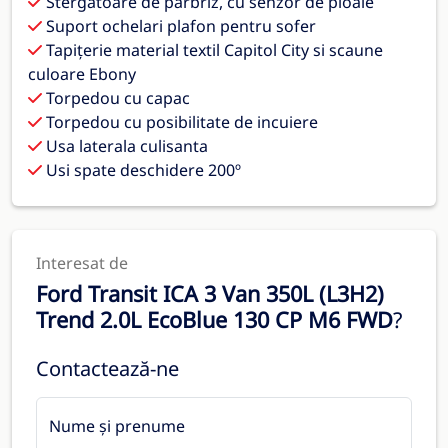
Stergatoare de parbriz, cu senzor de ploaie
Suport ochelari plafon pentru sofer
Tapițerie material textil Capitol City si scaune
culoare Ebony
Torpedou cu capac
Torpedou cu posibilitate de incuiere
Usa laterala culisanta
Usi spate deschidere 200º
Interesat de
Ford Transit ICA 3 Van 350L (L3H2)
Trend 2.0L EcoBlue 130 CP M6 FWD
?
Contactează-ne
Nume și prenume