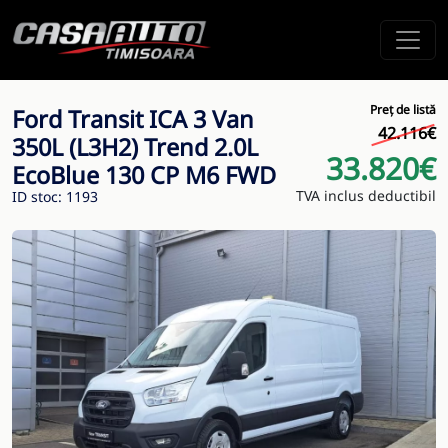
Preț de listă
Ford Transit ICA 3 Van
42.116€
350L (L3H2) Trend 2.0L
33.820€
EcoBlue 130 CP M6 FWD
TVA inclus deductibil
ID stoc: 1193