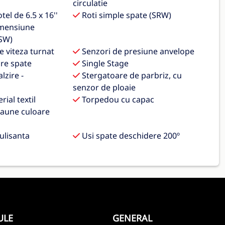
circulatie
tel de 6.5 x 16''
Roti simple spate (SRW)
imensiune
SW)
 viteza turnat
Senzori de presiune anvelope
re spate
Single Stage
lzire -
Stergatoare de parbriz, cu
senzor de ploaie
ial textil
Torpedou cu capac
scaune culoare
ulisanta
Usi spate deschidere 200º
ULE
GENERAL