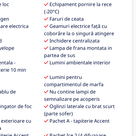
 loc
Echipament pornire la rece
(-20°C)
ogen
Faruri de ceata
are electrica
Geamuri electrice faţă cu
coborâre la o singură atingere
d
Inchidere centralizata
nvelope
Lampa de frana montata in
partea de sus
ntala -
Lumini ambientale interior
erie 10 min
Lumini pentru
compartimentul de marfa
ablu de
Nu contine lampi de
semnalizare pe acoperis
ingator de foc
Oglinzi laterale cu brat scurt
(parte sofer)
 exterioare cu
Pachet A - tapiterie Accent
a
iterie Accent
Pachet Ice 2 (4 difuzoare