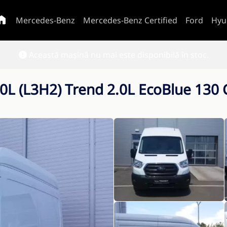
Mercedes-Benz
Mercedes-Benz Certified
Ford
Hyu
Această mașină nu mai este disponibilă în stoc.
350L (L3H2) Trend 2.0L EcoBlue 13