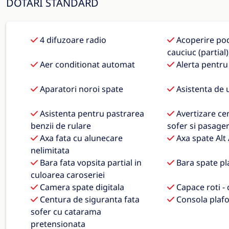
DOTĂRI STANDARD
4 difuzoare radio
Acoperire pod
cauciuc (partial)
Aer conditionat automat
Alerta pentru 
Aparatori noroi spate
Asistenta de 
Asistenta pentru pastrarea
Avertizare ce
benzii de rulare
sofer si pasage
Axa fata cu alunecare
Axa spate Alt 
nelimitata
Bara fata vopsita partial in
Bara spate pla
culoarea caroseriei
Camera spate digitala
Capace roti -
Centura de siguranta fata
Consola plaf
sofer cu catarama
pretensionata