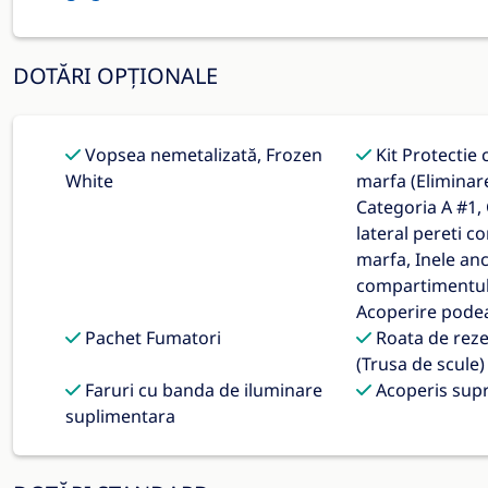
DOTĂRI OPȚIONALE
Vopsea nemetalizată, Frozen
Kit Protectie
White
marfa (Eliminar
Categoria A #1,
lateral pereti 
marfa, Inele an
compartimentul
Acoperire podea
Pachet Fumatori
Roata de reze
(Trusa de scule)
Faruri cu banda de iluminare
Acoperis supr
suplimentara