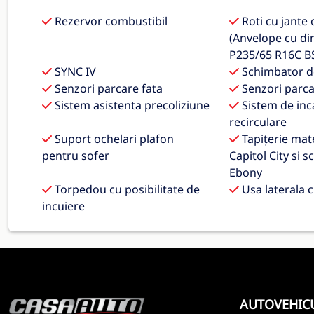
Rezervor combustibil
Roti cu jante o
(Anvelope cu d
P235/65 R16C B
SYNC IV
Schimbator de
Senzori parcare fata
Senzori parca
Sistem asistenta precoliziune
Sistem de inca
recirculare
Suport ochelari plafon
Tapițerie mater
pentru sofer
Capitol City si 
Ebony
Torpedou cu posibilitate de
Usa laterala c
incuiere
AUTOVEHIC