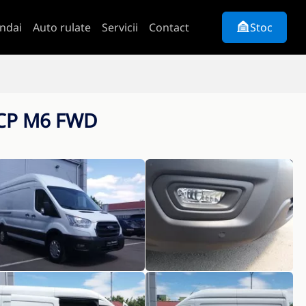
ndai
Auto rulate
Servicii
Contact
Stoc
0 CP M6 FWD