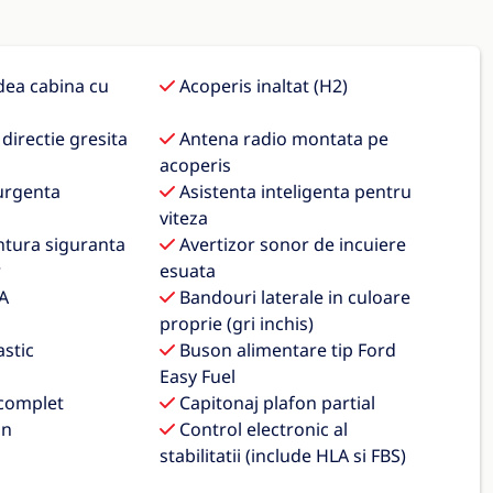
ea cabina cu
Acoperis inaltat (H2)
directie gresita
Antena radio montata pe
acoperis
urgenta
Asistenta inteligenta pentru
viteza
ntura siguranta
Avertizor sonor de incuiere
r
esuata
A
Bandouri laterale in culoare
proprie (gri inchis)
stic
Buson alimentare tip Ford
Easy Fuel
 complet
Capitonaj plafon partial
on
Control electronic al
stabilitatii (include HLA si FBS)