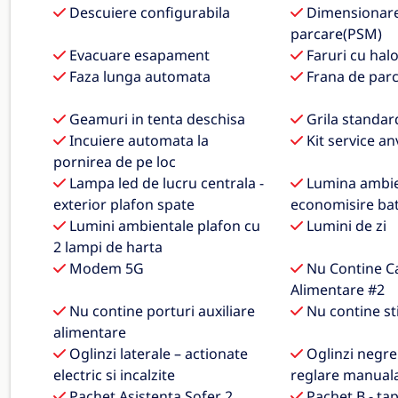
Descuiere configurabila
Dimensionare
parcare(PSM)
Evacuare esapament
Faruri cu hal
Faza lunga automata
Frana de parc
Geamuri in tenta deschisa
Grila standar
Incuiere automata la
Kit service a
pornirea de pe loc
Lampa led de lucru centrala -
Lumina ambie
exterior plafon spate
economisire bat
Lumini ambientale plafon cu
Lumini de zi
2 lampi de harta
Modem 5G
Nu Contine C
Alimentare #2
Nu contine porturi auxiliare
Nu contine st
alimentare
Oglinzi laterale – actionate
Oglinzi negre
electric si incalzite
reglare manual
Pachet Asistenta Sofer 2
Pachet B - tap