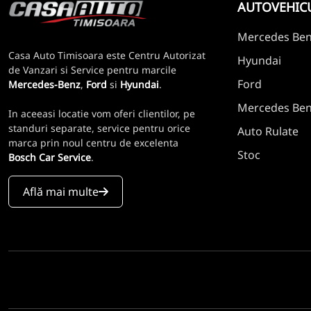
AUTOVEHIC
Mercedes Be
Casa Auto Timisoara este Centru Autorizat
Hyundai
de Vanzari si Service pentru marcile
Ford
Mercedes-Benz
,
Ford
si
Hyundai
.
Mercedes Benz
In aceeasi locatie vom oferi clientilor, pe
standuri separate, service pentru orice
Auto Rulate
marca prin noul centru de excelenta
Stoc
Bosch Car Service
.
Află mai multe