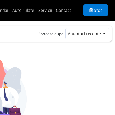
ndai
Auto rulate
Servicii
Contact
Stoc
Anunțuri recente
Sortează după: