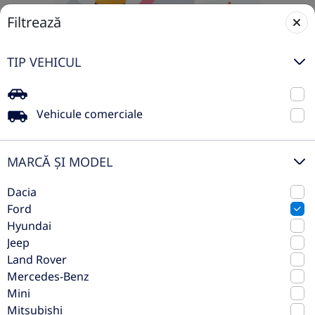
Filtrează
TIP VEHICUL
Vehicule comerciale
Nicio mașină disponibilă în acest
moment
MARCĂ ȘI MODEL
Nu am găsit rezultate pentru selecția ta, dar nu-ți face
Dacia
griji – adăugăm constant mașini noi în stoc. Ajustează
Ford
filtrele sau revino mai târziu pentru a descoperi cele
Hyundai
mai noi oferte.
Jeep
Land Rover
Restează filtrele
Mercedes-Benz
Mini
Mitsubishi