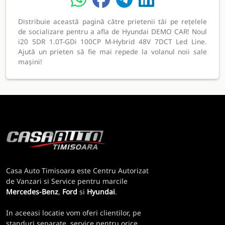
Distribuie această pagină către prietenii tăi pe rețelele
de socializare pentru a afla de Hyundai DEMO CAR! Noul
i20 5DR 1.0T-GDi 100CP M-Hybrid 48V 7DCT Led Line.
Ajută un prieten să fie mai repede la volanul noii sale
mașini!
Casa Auto Timisoara este Centru Autorizat
de Vanzari si Service pentru marcile
Mercedes-Benz
,
Ford
si
Hyundai
.
In aceeasi locatie vom oferi clientilor, pe
standuri separate, service pentru orice