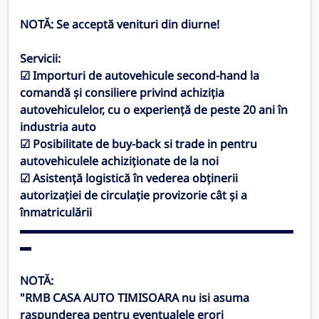
NOTĂ: Se acceptă venituri din diurne!
Servicii:
☑ Importuri de autovehicule second-hand la
comandă și consiliere privind achiziția
autovehiculelor, cu o experiență de peste 20 ani în
industria auto
☑ Posibilitate de buy-back si trade in pentru
autovehiculele achiziționate de la noi
☑ Asistență logistică în vederea obținerii
autorizației de circulație provizorie cât și a
înmatriculării
▬▬▬▬▬▬▬▬▬▬▬▬▬▬▬▬▬▬▬▬▬▬▬▬
▬
NOTĂ:
"
RMB CASA AUTO TIMISOARA
nu isi asuma
raspunderea pentru eventualele erori