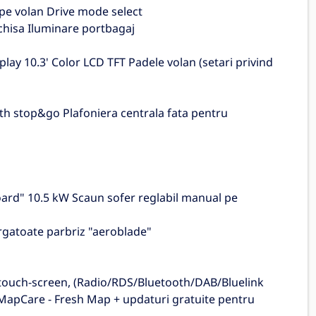
 pe volan Drive mode select
nchisa Iluminare portbagaj
lay 10.3' Color LCD TFT Padele volan (setari privind
ith stop&go Plafoniera centrala fata pentru
board" 10.5 kW Scaun sofer reglabil manual pe
rgatoate parbriz "aeroblade"
cu touch-screen, (Radio/RDS/Bluetooth/DAB/Bluelink
MapCare - Fresh Map + updaturi gratuite pentru