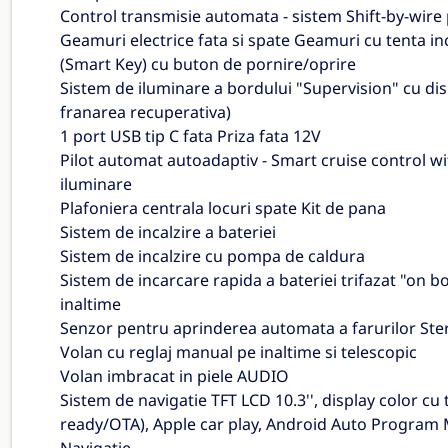
Control transmisie automata - sistem Shift-by-wire
Geamuri electrice fata si spate Geamuri cu tenta i
(Smart Key) cu buton de pornire/oprire
Sistem de iluminare a bordului "Supervision" cu disp
franarea recuperativa)
1 port USB tip C fata Priza fata 12V
Pilot automat autoadaptiv - Smart cruise control w
iluminare
Plafoniera centrala locuri spate Kit de pana
Sistem de incalzire a bateriei
Sistem de incalzire cu pompa de caldura
Sistem de incarcare rapida a bateriei trifazat "on 
inaltime
Senzor pentru aprinderea automata a farurilor Ste
Volan cu reglaj manual pe inaltime si telescopic
Volan imbracat in piele AUDIO
Sistem de navigatie TFT LCD 10.3'', display color 
ready/OTA), Apple car play, Android Auto Program 