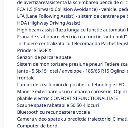
de avertizare/asistenta la schimbarea benzii de circ
FCA 1.5 (Forward Collision Avoidance) - vehicle, ped
LFA (Lane Following Assist) - sistem de centrare pe
HDA (Highway Driving Assist)
High beam assist (faza lunga cu functie automata) Di
Frana de stationare electrica cu functie "auto hold
Inchidere centralizata cu telecomanda Pachet legisl
Prindere ISOFIX
Senzori de parcare spate
Sistem de monitorizare presiune pneuri Tetiere sc
Jante - 5.5Jx15" otel / anvelope - 185/65 R15 Oglinzi e
frontale
Lumini de zi si lumini de pozitie cu tehnologie LED
Manere exterioare usi in culoarea caroseriei Oglinzi
pliabile electric CONFORT SI FUNCTIONALITATE
Scaune spate rabatabile 50:50 4 locuri
Bluetooth cu recunoastere vocala
Camera video spate cu predictia traiectoriei Clima
Computer de bord