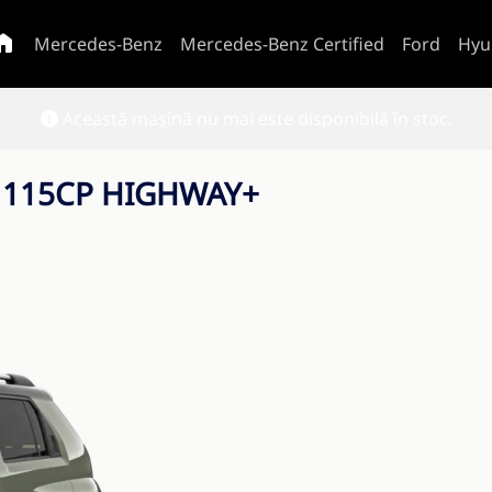
Mercedes-Benz
Mercedes-Benz Certified
Ford
Hyu
Această mașină nu mai este disponibilă în stoc.
 115CP HIGHWAY+