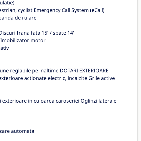
ulatie)
estrian, cyclist Emergency Call System (eCall)
 banda de rulare
scuri frana fata 15' / spate 14'
" Imobilizator motor
ativ
aune reglabile pe inaltime DOTARI EXTERIOARE
xterioare actionate electric, incalzite Grile active
 exterioare in culoarea caroseriei Oglinzi laterale
tizare automata