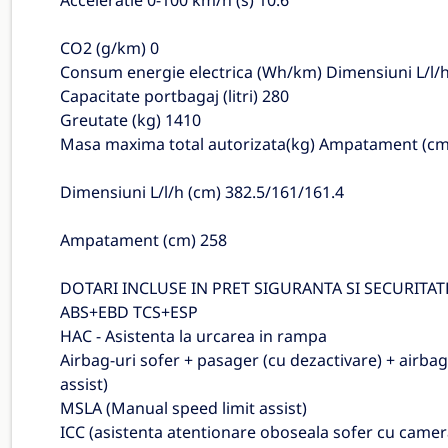
Acceleratie 0-100 km/h (s) 10.6
CO2 (g/km) 0
Consum energie electrica (Wh/km) Dimensiuni L/l/h
Capacitate portbagaj (litri) 280
Greutate (kg) 1410
Masa maxima total autorizata(kg) Ampatament (cm
Dimensiuni L/l/h (cm) 382.5/161/161.4
Ampatament (cm) 258
DOTARI INCLUSE IN PRET SIGURANTA SI SECURITAT
ABS+EBD TCS+ESP
HAC - Asistenta la urcarea in rampa
Airbag-uri sofer + pasager (cu dezactivare) + airbag-
assist)
MSLA (Manual speed limit assist)
ICC (asistenta atentionare oboseala sofer cu camera