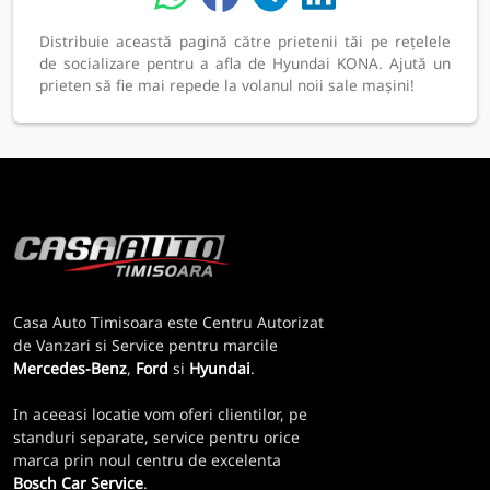
Distribuie această pagină către prietenii tăi pe rețelele
de socializare pentru a afla de Hyundai KONA. Ajută un
prieten să fie mai repede la volanul noii sale mașini!
Casa Auto Timisoara este Centru Autorizat
de Vanzari si Service pentru marcile
Mercedes-Benz
,
Ford
si
Hyundai
.
In aceeasi locatie vom oferi clientilor, pe
standuri separate, service pentru orice
marca prin noul centru de excelenta
Bosch Car Service
.