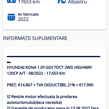
17653 km
Albastru
An fabricație
2022
INFORMAȚII SUPLIMENTARE
▬▬▬▬▬▬▬▬▬▬▬▬▬▬▬▬▬▬▬▬▬▬▬▬
▬
HYUNDAI KONA 1.0T-GDI 7DCT 2WD HIGHWAY
120CP A/T - 08/2022 - 17.653 Km
PREȚ: €14.867 + TVA DEDUCTIBIL 21% = €17.990
☑ Revizie motor efectuata la predarea
autoturismului(daca necesita)
☑ Garanție de producator pana in 13.08.2027 fara