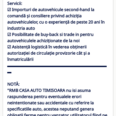
Servicii:
☑ Importuri de autovehicule second-hand la
comandă și consiliere privind achiziția
autovehiculelor, cu o experiență de peste 20 ani în
industria auto
☑ Posibilitate de buy-back si trade in pentru
autovehiculele achiziționate de la noi
☑ Asistență logistică în vederea obținerii
autorizației de circulație provizorie cât și a
înmatriculării
▬▬▬▬▬▬▬▬▬▬▬▬▬▬▬▬▬▬▬▬▬▬▬▬
▬
NOTĂ:
"
RMB CASA AUTO TIMISOARA
nu isi asuma
raspunderea pentru eventualele erori
neintentionate sau accidentale cu referire la
specificatiile auto, acestea neputand genera
obligatii ferme pentru vanzator, utilizatorul fiind pe