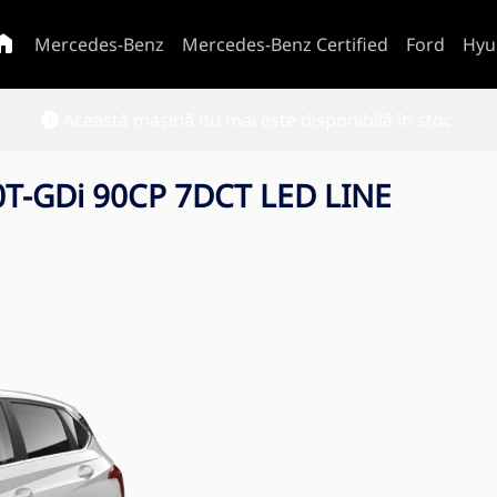
Mercedes-Benz
Mercedes-Benz Certified
Ford
Hyu
Această mașină nu mai este disponibilă în stoc.
0T-GDi 90CP 7DCT LED LINE