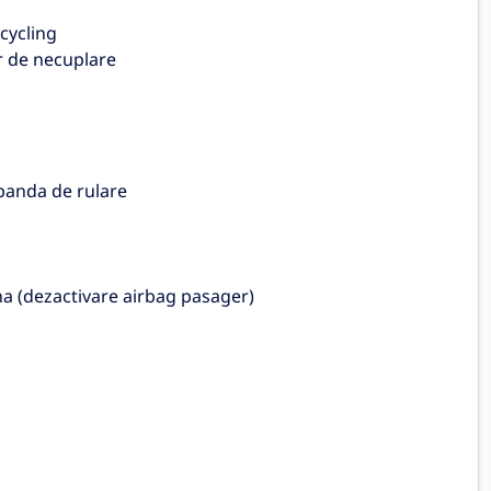
 cycling
r de necuplare
 banda de rulare
ina (dezactivare airbag pasager)