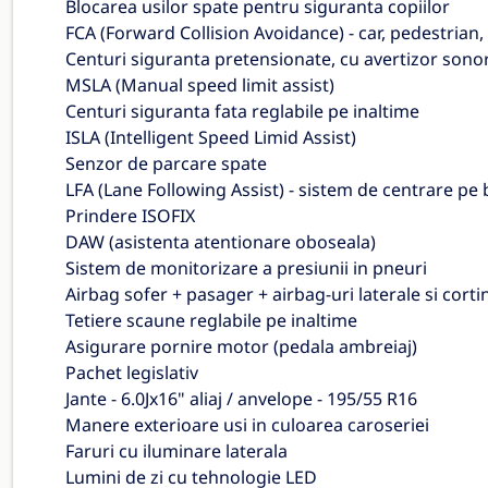
Blocarea usilor spate pentru siguranta copiilor
FCA (Forward Collision Avoidance) - car, pedestrian,
Centuri siguranta pretensionate, cu avertizor sono
MSLA (Manual speed limit assist)
Centuri siguranta fata reglabile pe inaltime
ISLA (Intelligent Speed Limid Assist)
Senzor de parcare spate
LFA (Lane Following Assist) - sistem de centrare pe
Prindere ISOFIX
DAW (asistenta atentionare oboseala)
Sistem de monitorizare a presiunii in pneuri
Airbag sofer + pasager + airbag-uri laterale si cort
Tetiere scaune reglabile pe inaltime
Asigurare pornire motor (pedala ambreiaj)
Pachet legislativ
Jante - 6.0Jx16" aliaj / anvelope - 195/55 R16
Manere exterioare usi in culoarea caroseriei
Faruri cu iluminare laterala
Lumini de zi cu tehnologie LED