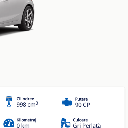
Cilindree
Putere
3
998 cm
90 CP
Kilometraj
Culoare
0 km
Gri Perlată