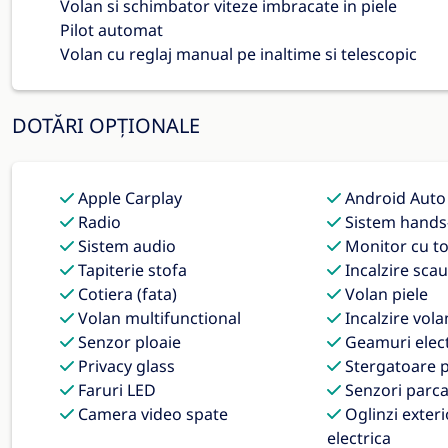
Volan si schimbator viteze imbracate in piele
Pilot automat
Volan cu reglaj manual pe inaltime si telescopic
DOTĂRI OPȚIONALE
Apple Carplay
Android Auto
Radio
Sistem hands
Sistem audio
Monitor cu t
Tapiterie stofa
Incalzire scau
Cotiera (fata)
Volan piele
Volan multifunctional
Incalzire vola
Senzor ploaie
Geamuri elect
Privacy glass
Stergatoare p
Faruri LED
Senzori parca
Camera video spate
Oglinzi exteri
electrica