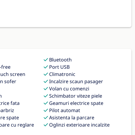
Bluetooth
-free
Port USB
ouch screen
Climatronic
n sofer
Incalzire scaun pasager
Volan cu comenzi
n
Schimbator viteze piele
rice fata
Geamuri electrice spate
arbriz
Pilot automat
re spate
Asistenta la parcare
oare cu reglare
Oglinzi exterioare incalzite