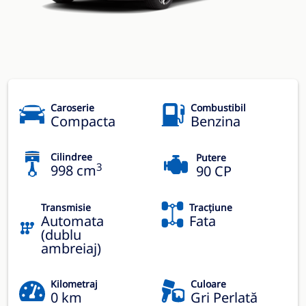
Caroserie
Combustibil
Compacta
Benzina
Cilindree
Putere
3
998 cm
90 CP
Transmisie
Tracțiune
Automata
Fata
(dublu
ambreiaj)
Kilometraj
Culoare
0 km
Gri Perlată