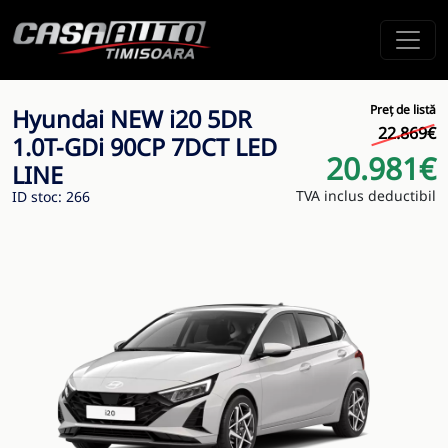
Preț de listă
Hyundai NEW i20 5DR
22.869€
1.0T-GDi 90CP 7DCT LED
20.981€
LINE
TVA inclus deductibil
ID stoc: 266