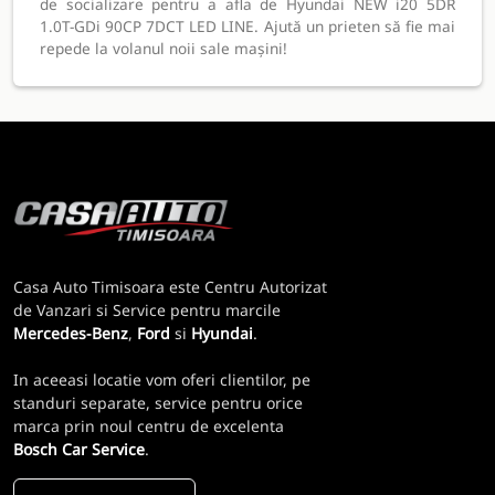
de socializare pentru a afla de Hyundai NEW i20 5DR
1.0T-GDi 90CP 7DCT LED LINE. Ajută un prieten să fie mai
repede la volanul noii sale mașini!
Casa Auto Timisoara este Centru Autorizat
de Vanzari si Service pentru marcile
Mercedes-Benz
,
Ford
si
Hyundai
.
In aceeasi locatie vom oferi clientilor, pe
standuri separate, service pentru orice
marca prin noul centru de excelenta
Bosch Car Service
.