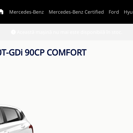
Mercedes-Benz
Mercedes-Benz Certified
Ford
Hyu
Această mașină nu mai este disponibilă în stoc.
.0T-GDi 90CP COMFORT