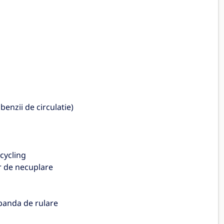
enzii de circulatie)
 cycling
r de necuplare
 banda de rulare