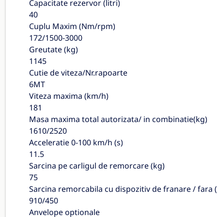
Capacitate rezervor (litri)
40
Cuplu Maxim (Nm/rpm)
172/1500-3000
Greutate (kg)
1145
Cutie de viteza/Nr.rapoarte
6MT
Viteza maxima (km/h)
181
Masa maxima total autorizata/ in combinatie(kg)
1610/2520
Acceleratie 0-100 km/h (s)
11.5
Sarcina pe carligul de remorcare (kg)
75
Sarcina remorcabila cu dispozitiv de franare / fara 
910/450
Anvelope optionale