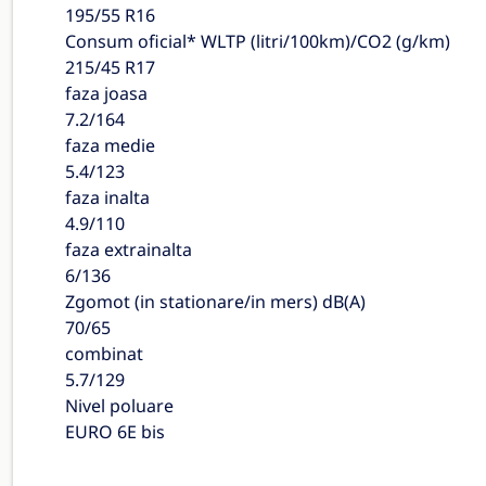
195/55 R16
Consum oficial* WLTP (litri/100km)/CO2 (g/km)
215/45 R17
faza joasa
7.2/164
faza medie
5.4/123
faza inalta
4.9/110
faza extrainalta
6/136
Zgomot (in stationare/in mers) dB(A)
70/65
combinat
5.7/129
Nivel poluare
EURO 6E bis