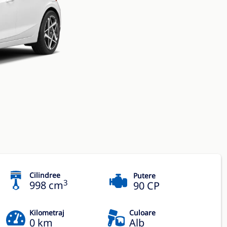
Cilindree
Putere
3
998 cm
90 CP
Kilometraj
Culoare
0 km
Alb