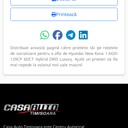
Printează
Distribuie această pagină către prietenii tăi pe rețelele
de socializare pentru a afla de Hyundai New Kona 1.6GDi
129CP 6DCT Hybrid 2WD Luxury. Ajută un prieten să fie
mai repede la volanul noii sale mașini!
Casa Auto Timisoara este Centru Autorizat