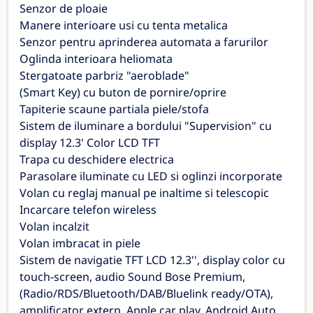
Senzor de ploaie
Manere interioare usi cu tenta metalica
Senzor pentru aprinderea automata a farurilor
Oglinda interioara heliomata
Stergatoate parbriz "aeroblade"
(Smart Key) cu buton de pornire/oprire
Tapiterie scaune partiala piele/stofa
Sistem de iluminare a bordului "Supervision" cu
display 12.3' Color LCD TFT
Trapa cu deschidere electrica
Parasolare iluminate cu LED si oglinzi incorporate
Volan cu reglaj manual pe inaltime si telescopic
Incarcare telefon wireless
Volan incalzit
Volan imbracat in piele
Sistem de navigatie TFT LCD 12.3'', display color cu
touch-screen, audio Sound Bose Premium,
(Radio/RDS/Bluetooth/DAB/Bluelink ready/OTA),
amplificator extern, Apple car play, Android Auto