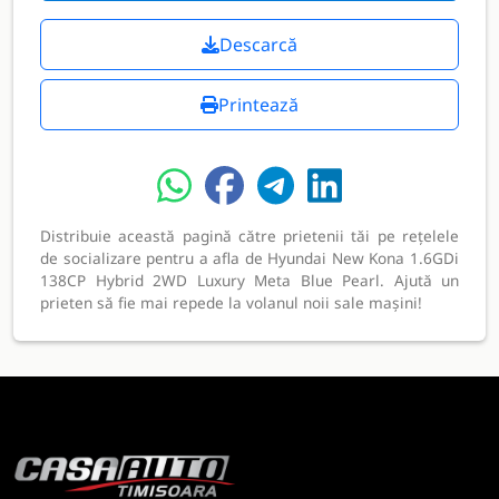
Descarcă
Printează
Distribuie această pagină către prietenii tăi pe rețelele
de socializare pentru a afla de Hyundai New Kona 1.6GDi
138CP Hybrid 2WD Luxury Meta Blue Pearl. Ajută un
prieten să fie mai repede la volanul noii sale mașini!