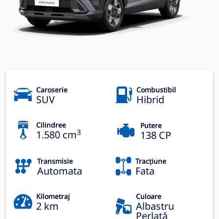
Caroserie
Combustibil
SUV
Hibrid
Cilindree
Putere
3
1.580 cm
138 CP
Transmisie
Tracțiune
Automata
Fata
Kilometraj
Culoare
2 km
Albastru
Perlată