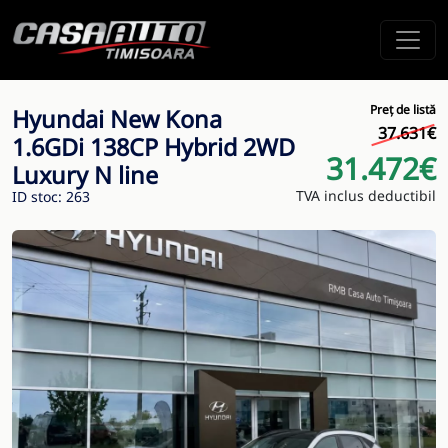
Preț de listă
Hyundai New Kona
37.631€
1.6GDi 138CP Hybrid 2WD
31.472€
Luxury N line
TVA inclus deductibil
ID stoc: 263