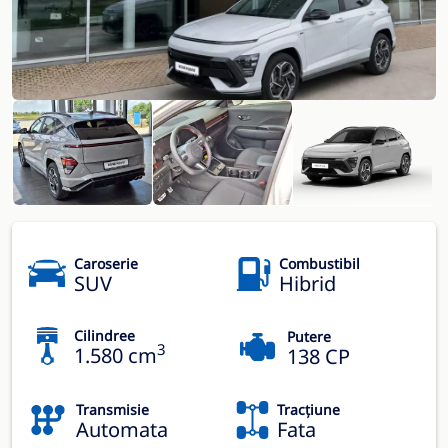
Caroserie
Combustibil
SUV
Hibrid
Cilindree
Putere
3
1.580 cm
138 CP
Transmisie
Tracțiune
Automata
Fata