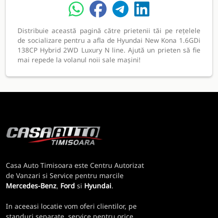
Distribuie această pagină către prietenii tăi pe rețelele
de socializare pentru a afla de Hyundai New Kona 1.6GDi
138CP Hybrid 2WD Luxury N line. Ajută un prieten să fie
mai repede la volanul noii sale mașini!
Casa Auto Timisoara este Centru Autorizat
de Vanzari si Service pentru marcile
Mercedes-Benz
,
Ford
si
Hyundai
.
In aceeasi locatie vom oferi clientilor, pe
standuri separate, service pentru orice