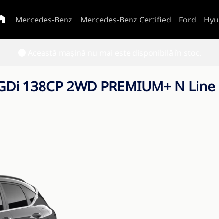
Mercedes-Benz
Mercedes-Benz Certified
Ford
Hyu
Această mașină nu mai este disponibilă în stoc.
-GDi 138CP 2WD PREMIUM+ N Line