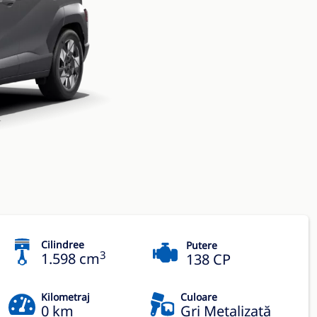
Cilindree
Putere
3
1.598 cm
138 CP
Kilometraj
Culoare
0 km
Gri Metalizată