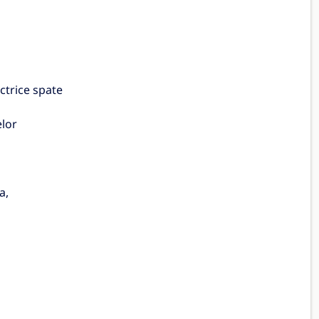
ctrice spate
elor
a,