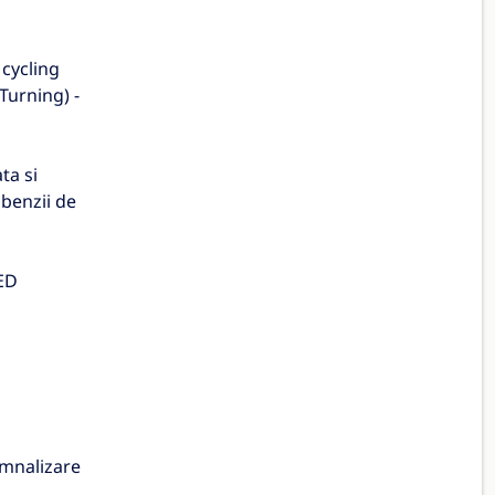
 cycling
Turning) -
ta si
 benzii de
LED
semnalizare