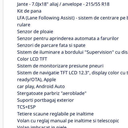
Jante - 7.0Jx18" aliaj / anvelope - 215/55 R18
Kit de pana
LFA (Lane Following Assist) - sistem de centrare pe
rulare
Senzor de ploaie
Senzor pentru aprinderea automata a farurilor
Senzori de parcare fata si spate
Sistem de iluminare a bordului "Supervision" cu dis
Color LCD TFT
Sistem de monitorizare presiune pneuri
Sistem de navigatie TFT LCD 12.3", display color c
ready/OTA), Apple
car play, Android Auto
Stergatoate parbriz "aeroblade"
Suporti portbagaj exterior
TCS+ESP
Tetiere scaune reglabile pe inaltime
Volan cu reglaj manual pe inaltime si telescopic
Volan imbracat in piele