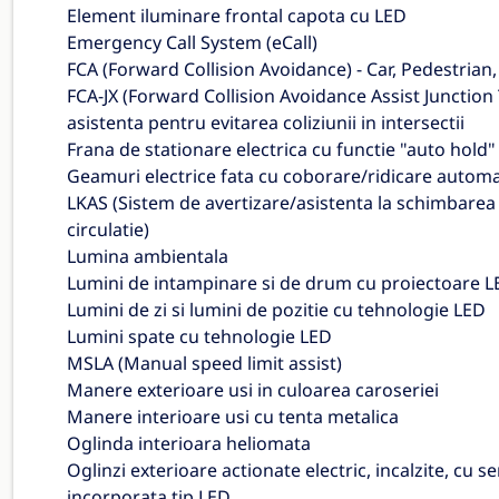
Element iluminare frontal capota cu LED
Emergency Call System (eCall)
FCA (Forward Collision Avoidance) - Car, Pedestrian,
FCA-JX (Forward Collision Avoidance Assist Junction 
asistenta pentru evitarea coliziunii in intersectii
Frana de stationare electrica cu functie "auto hold"
Geamuri electrice fata cu coborare/ridicare automa
LKAS (Sistem de avertizare/asistenta la schimbarea
circulatie)
Lumina ambientala
Lumini de intampinare si de drum cu proiectoare 
Lumini de zi si lumini de pozitie cu tehnologie LED
Lumini spate cu tehnologie LED
MSLA (Manual speed limit assist)
Manere exterioare usi in culoarea caroseriei
Manere interioare usi cu tenta metalica
Oglinda interioara heliomata
Oglinzi exterioare actionate electric, incalzite, cu 
incorporata tip LED