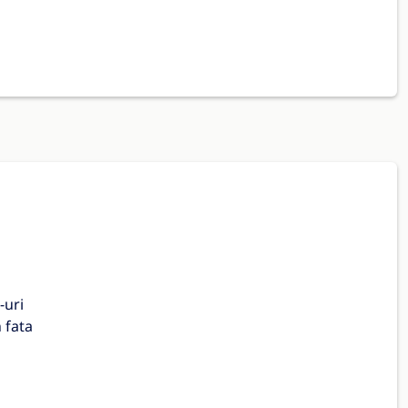
-uri
n fata