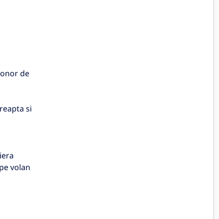
sonor de
reapta si
iera
 pe volan