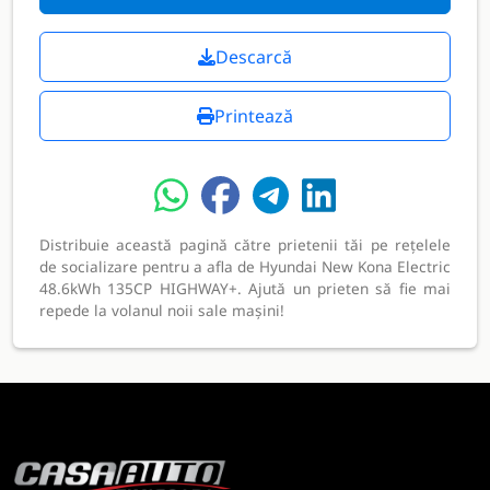
Descarcă
Printează
Distribuie această pagină către prietenii tăi pe rețelele
de socializare pentru a afla de Hyundai New Kona Electric
48.6kWh 135CP HIGHWAY+. Ajută un prieten să fie mai
repede la volanul noii sale mașini!