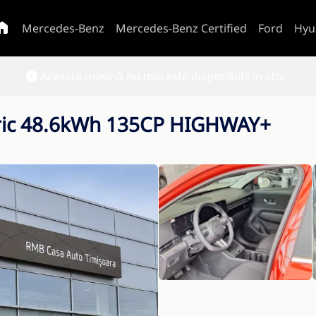
Mercedes-Benz
Mercedes-Benz Certified
Ford
Hyu
Această mașină nu mai este disponibilă în stoc.
ric 48.6kWh 135CP HIGHWAY+