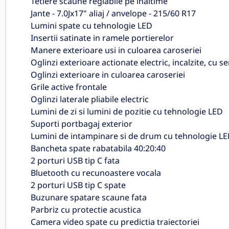
Tetiere scaune reglabile pe inaltime
Jante - 7.0Jx17" aliaj / anvelope - 215/60 R17
Lumini spate cu tehnologie LED
Insertii satinate in ramele portierelor
Manere exterioare usi in culoarea caroseriei
Oglinzi exterioare actionate electric, incalzite, cu 
Oglinzi exterioare in culoarea caroseriei
Grile active frontale
Oglinzi laterale pliabile electric
Lumini de zi si lumini de pozitie cu tehnologie LED
Suporti portbagaj exterior
Lumini de intampinare si de drum cu tehnologie L
Bancheta spate rabatabila 40:20:40
2 porturi USB tip C fata
Bluetooth cu recunoastere vocala
2 porturi USB tip C spate
Buzunare spatare scaune fata
Parbriz cu protectie acustica
Camera video spate cu predictia traiectoriei