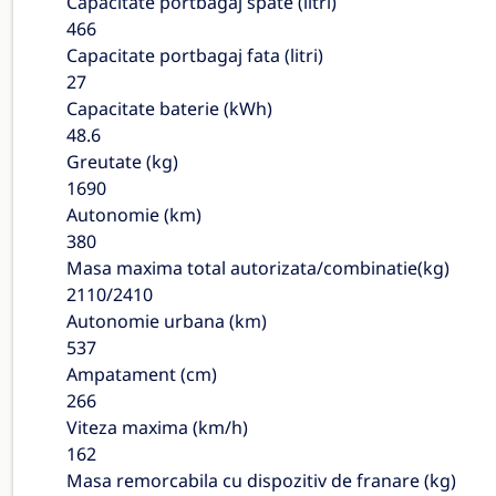
Capacitate portbagaj spate (litri)
466
Capacitate portbagaj fata (litri)
27
Capacitate baterie (kWh)
48.6
Greutate (kg)
1690
Autonomie (km)
380
Masa maxima total autorizata/combinatie(kg)
2110/2410
Autonomie urbana (km)
537
Ampatament (cm)
266
Viteza maxima (km/h)
162
Masa remorcabila cu dispozitiv de franare (kg)