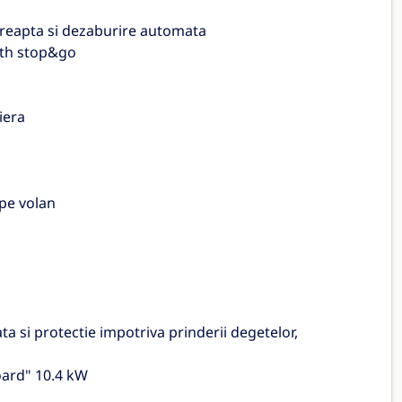
dreapta si dezaburire automata
ith stop&go
iera
 pe volan
a si protectie impotriva prinderii degetelor,
board" 10.4 kW