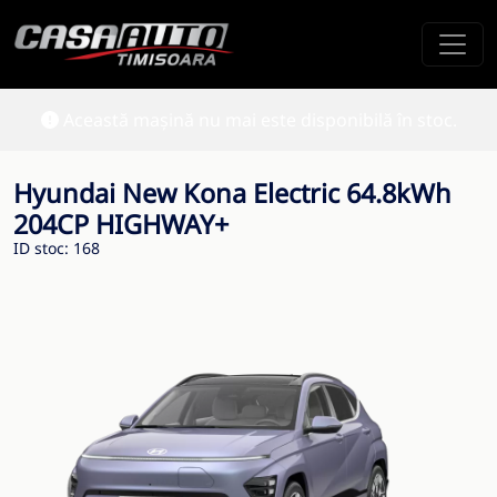
Această mașină nu mai este disponibilă în stoc.
Hyundai New Kona Electric 64.8kWh
204CP HIGHWAY+
ID stoc: 168