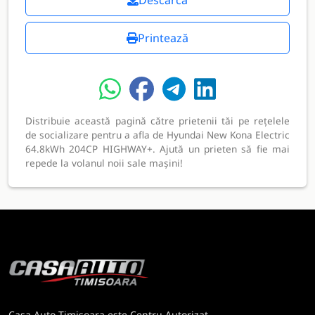
Descarcă
Printează
Distribuie această pagină către prietenii tăi pe rețelele
de socializare pentru a afla de Hyundai New Kona Electric
64.8kWh 204CP HIGHWAY+. Ajută un prieten să fie mai
repede la volanul noii sale mașini!
Casa Auto Timisoara este Centru Autorizat