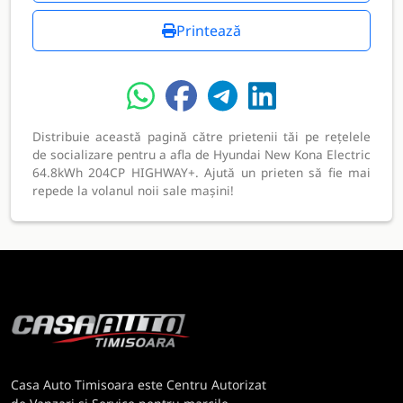
Printează
Distribuie această pagină către prietenii tăi pe rețelele
de socializare pentru a afla de Hyundai New Kona Electric
64.8kWh 204CP HIGHWAY+. Ajută un prieten să fie mai
repede la volanul noii sale mașini!
Casa Auto Timisoara este Centru Autorizat