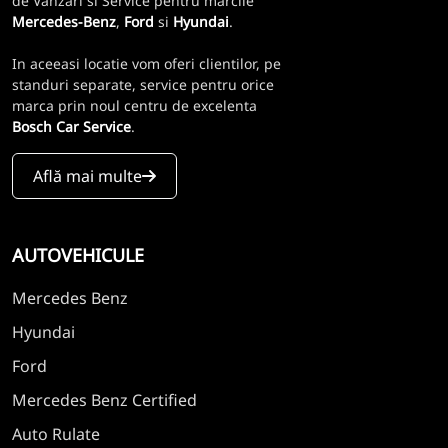
de Vanzari si Service pentru marcile
Mercedes-Benz
,
Ford
si
Hyundai
.
In aceeasi locatie vom oferi clientilor, pe
standuri separate, service pentru orice
marca prin noul centru de excelenta
Bosch Car Service
.
Află mai multe
AUTOVEHICULE
Mercedes Benz
Hyundai
Ford
Mercedes Benz Certified
Auto Rulate