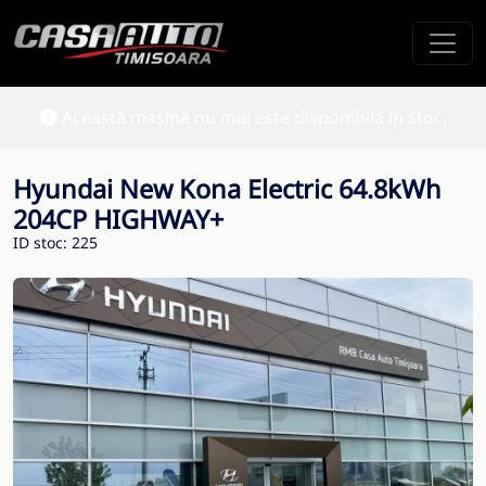
Această mașină nu mai este disponibilă în stoc.
Hyundai New Kona Electric 64.8kWh
204CP HIGHWAY+
ID stoc: 225