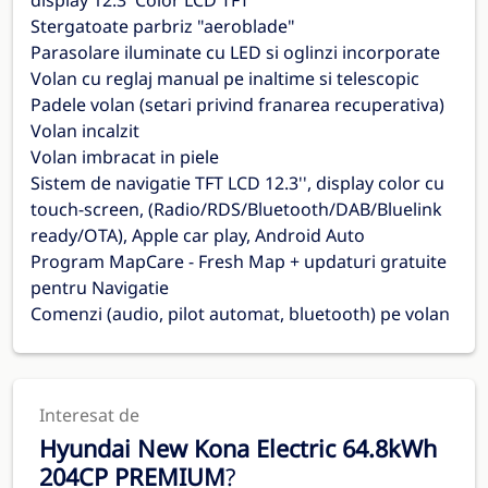
display 12.3' Color LCD TFT
Stergatoate parbriz "aeroblade"
Parasolare iluminate cu LED si oglinzi incorporate
Volan cu reglaj manual pe inaltime si telescopic
Padele volan (setari privind franarea recuperativa)
Volan incalzit
Volan imbracat in piele
Sistem de navigatie TFT LCD 12.3'', display color cu
touch-screen, (Radio/RDS/Bluetooth/DAB/Bluelink
ready/OTA), Apple car play, Android Auto
Program MapCare - Fresh Map + updaturi gratuite
pentru Navigatie
Comenzi (audio, pilot automat, bluetooth) pe volan
Interesat de
Hyundai New Kona Electric 64.8kWh
204CP PREMIUM
?