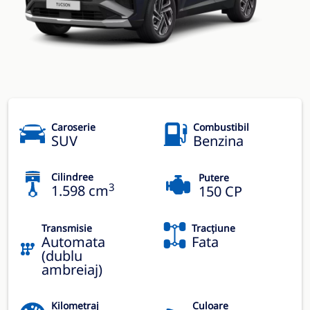
Caroserie
Combustibil
SUV
Benzina
Cilindree
Putere
3
1.598 cm
150 CP
Transmisie
Tracțiune
Automata
Fata
(dublu
ambreiaj)
Kilometraj
Culoare