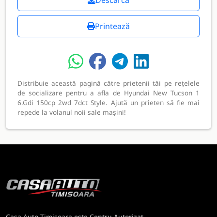
Descarcă
Printează
Distribuie această pagină către prietenii tăi pe rețelele
de socializare pentru a afla de Hyundai New Tucson 1
6.Gdi 150cp 2wd 7dct Style. Ajută un prieten să fie mai
repede la volanul noii sale mașini!
Casa Auto Timisoara este Centru Autorizat