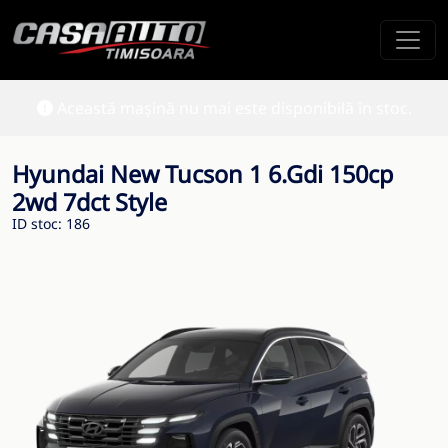
Această mașină nu mai este disponibilă în stoc.
Hyundai New Tucson 1 6.Gdi 150cp
2wd 7dct Style
ID stoc: 186