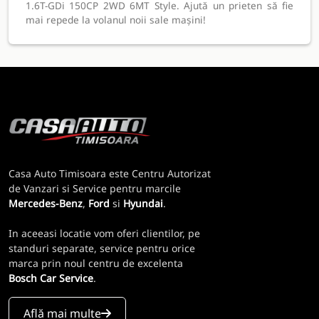
1.6T-GDi 150CP 2WD 6MT Style. Ajută un prieten să fie
mai repede la volanul noii sale mașini!
Casa Auto Timisoara este Centru Autorizat
de Vanzari si Service pentru marcile
Mercedes-Benz
,
Ford
si
Hyundai
.
In aceeasi locatie vom oferi clientilor, pe
standuri separate, service pentru orice
marca prin noul centru de excelenta
Bosch Car Service
.
Află mai multe