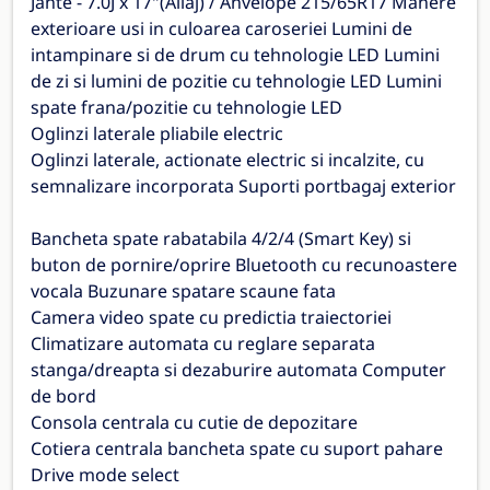
Jante - 7.0J x 17"(Aliaj) / Anvelope 215/65R17 Manere
exterioare usi in culoarea caroseriei Lumini de
intampinare si de drum cu tehnologie LED Lumini
de zi si lumini de pozitie cu tehnologie LED Lumini
spate frana/pozitie cu tehnologie LED
Oglinzi laterale pliabile electric
Oglinzi laterale, actionate electric si incalzite, cu
semnalizare incorporata Suporti portbagaj exterior
Bancheta spate rabatabila 4/2/4 (Smart Key) si
buton de pornire/oprire Bluetooth cu recunoastere
vocala Buzunare spatare scaune fata
Camera video spate cu predictia traiectoriei
Climatizare automata cu reglare separata
stanga/dreapta si dezaburire automata Computer
de bord
Consola centrala cu cutie de depozitare
Cotiera centrala bancheta spate cu suport pahare
Drive mode select