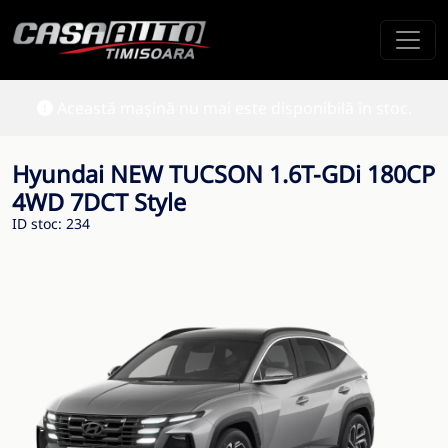
Această mașină nu mai este disponibilă în stoc.
Hyundai NEW TUCSON 1.6T-GDi 180CP
4WD 7DCT Style
ID stoc: 234