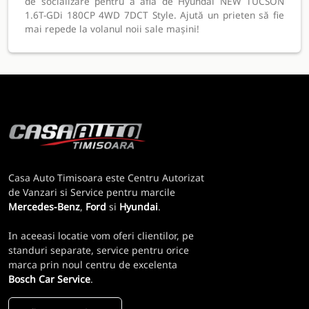
de socializare pentru a afla de Hyundai NEW TUCSON
1.6T-GDi 180CP 4WD 7DCT Style. Ajută un prieten să fie
mai repede la volanul noii sale mașini!
Casa Auto Timisoara este Centru Autorizat
de Vanzari si Service pentru marcile
Mercedes-Benz
,
Ford
si
Hyundai
.
In aceeasi locatie vom oferi clientilor, pe
standuri separate, service pentru orice
marca prin noul centru de excelenta
Bosch Car Service
.