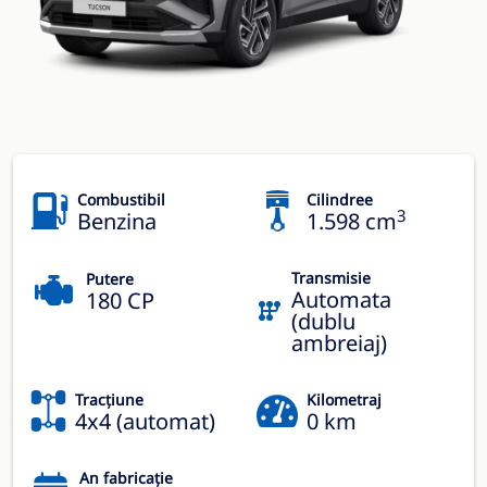
Combustibil
Cilindree
3
Benzina
1.598 cm
Transmisie
Putere
Automata
180 CP
(dublu
ambreiaj)
Tracțiune
Kilometraj
4x4 (automat)
0 km
An fabricație