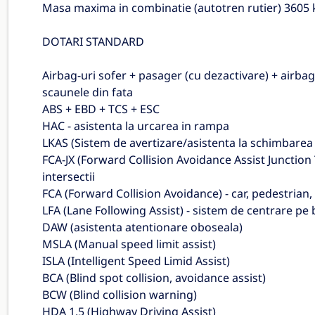
Masa maxima in combinatie (autotren rutier) 3605 
DOTARI STANDARD
Airbag-uri sofer + pasager (cu dezactivare) + airbag-
scaunele din fata
ABS + EBD + TCS + ESC
HAC - asistenta la urcarea in rampa
LKAS (Sistem de avertizare/asistenta la schimbarea b
FCA-JX (Forward Collision Avoidance Assist Junction T
intersectii
FCA (Forward Collision Avoidance) - car, pedestrian,
LFA (Lane Following Assist) - sistem de centrare pe
DAW (asistenta atentionare oboseala)
MSLA (Manual speed limit assist)
ISLA (Intelligent Speed Limid Assist)
BCA (Blind spot collision, avoidance assist)
BCW (Blind collision warning)
HDA 1.5 (Highway Driving Assist)