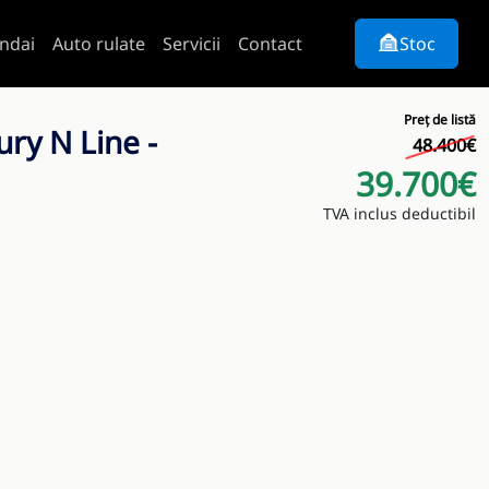
ndai
Auto rulate
Servicii
Contact
Stoc
Preț de listă
y N Line -
48.400€
39.700€
TVA inclus deductibil