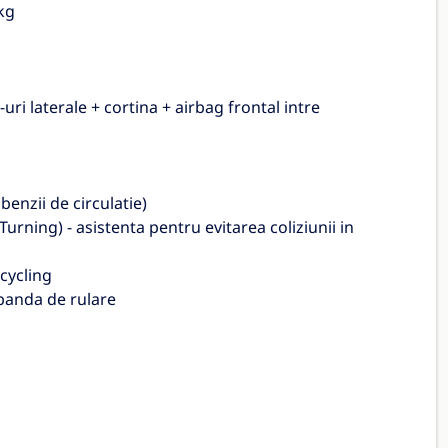
kg
uri laterale + cortina + airbag frontal intre
enzii de circulatie)
urning) - asistenta pentru evitarea coliziunii in
 cycling
 banda de rulare