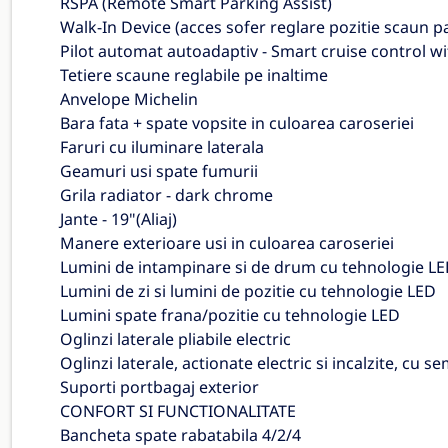
RSPA (Remote Smart Parking Assist)
Walk-In Device (acces sofer reglare pozitie scaun p
Pilot automat autoadaptiv - Smart cruise control w
Tetiere scaune reglabile pe inaltime
Anvelope Michelin
Bara fata + spate vopsite in culoarea caroseriei
Faruri cu iluminare laterala
Geamuri usi spate fumurii
Grila radiator - dark chrome
Jante - 19"(Aliaj)
Manere exterioare usi in culoarea caroseriei
Lumini de intampinare si de drum cu tehnologie LED,
Lumini de zi si lumini de pozitie cu tehnologie LED
Lumini spate frana/pozitie cu tehnologie LED
Oglinzi laterale pliabile electric
Oglinzi laterale, actionate electric si incalzite, cu 
Suporti portbagaj exterior
CONFORT SI FUNCTIONALITATE
Bancheta spate rabatabila 4/2/4