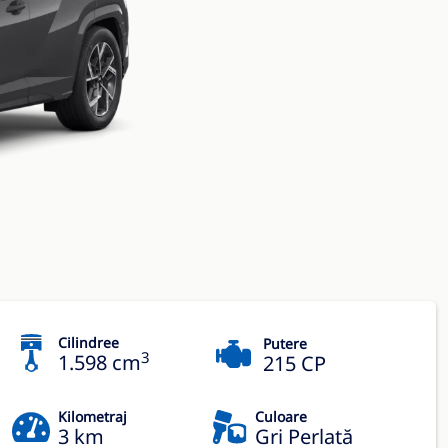
Cilindree
Putere
3
1.598 cm
215 CP
Kilometraj
Culoare
3 km
Gri Perlată