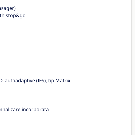
asager)
ith stop&go
 autoadaptive (IFS), tip Matrix
semnalizare incorporata